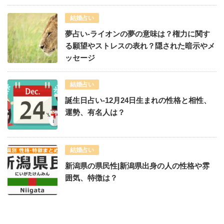
結婚占い
夢占い-ライオンの夢の意味は？権力に関す
る願望やストレスの表れ？隠された暗示やメ
ッセージ
結婚占い
誕生日占い-12月24日生まれの性格と相性、
運勢、有名人は？
結婚占い
新潟県の県民性|新潟県出身の人の性格や雰
囲気、特徴は？