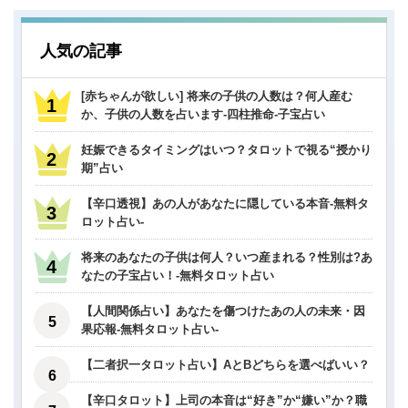
人気の記事
[赤ちゃんが欲しい] 将来の子供の人数は？何人産む
か、子供の人数を占います-四柱推命-子宝占い
妊娠できるタイミングはいつ？タロットで視る“授かり
期”占い
【辛口透視】あの人があなたに隠している本音-無料タ
ロット占い-
将来のあなたの子供は何人？いつ産まれる？性別は?あ
なたの子宝占い！-無料タロット占い
【人間関係占い】あなたを傷つけたあの人の未来・因
果応報-無料タロット占い-
【二者択一タロット占い】AとBどちらを選べばいい？
【辛口タロット】上司の本音は“好き”か“嫌い”か？職