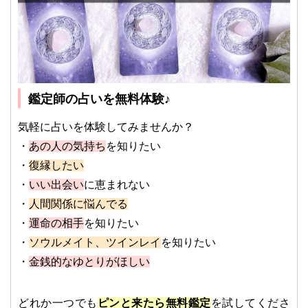
鑑定師の占いを無料体験♪
気軽に占いを体験してみませんか？
・
あの人の気持ち
を知りたい
・
復縁したい
・
いい出会い
に恵まれない
・
人間関係に悩んでる
・
運命の相手
を知りたい
・
ソウルメイト、ツインレイ
を知りたい
・
金銭的なゆとりがほしい
どれか一つでも
ピンと来たら無料鑑定
を試してくださ