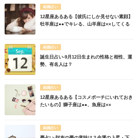
結婚占い
12星座あるある【彼氏にしか見せない素顔】
牡羊座は●●でキレる、山羊座は××してくる
結婚占い
誕生日占い-9月12日生まれの性格と相性、運
勢、有名人は？
結婚占い
12星座あるある【コスメポーチにいれておき
たいもの】獅子座は●●、魚座は××
結婚占い
夢占い-財布の夢の意味は？金運の上昇・下