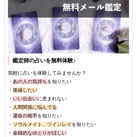
鑑定師の占いを無料体験♪
気軽に占いを体験してみませんか？
・
あの人の気持ち
を知りたい
・
復縁したい
・
いい出会い
に恵まれない
・
人間関係に悩んでる
・
運命の相手
を知りたい
・
ソウルメイト、ツインレイ
を知りたい
・
金銭的なゆとりがほしい