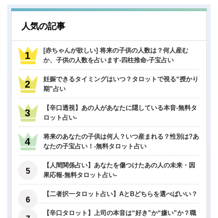
人気の記事
[赤ちゃんが欲しい] 将来の子供の人数は？何人産む
か、子供の人数を占います-四柱推命-子宝占い
妊娠できるタイミングはいつ？タロットで視る“授かり
期”占い
【辛口透視】あの人があなたに隠している本音-無料タ
ロット占い-
将来のあなたの子供は何人？いつ産まれる？性別は?あ
なたの子宝占い！-無料タロット占い
【人間関係占い】あなたを傷つけたあの人の未来・因
果応報-無料タロット占い-
【二者択一タロット占い】AとBどちらを選べばいい？
【辛口タロット】上司の本音は“好き”か“嫌い”か？職