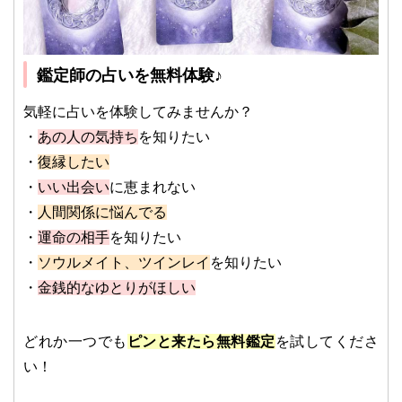
鑑定師の占いを無料体験♪
気軽に占いを体験してみませんか？
・
あの人の気持ち
を知りたい
・
復縁したい
・
いい出会い
に恵まれない
・
人間関係に悩んでる
・
運命の相手
を知りたい
・
ソウルメイト、ツインレイ
を知りたい
・
金銭的なゆとりがほしい
どれか一つでも
ピンと来たら無料鑑定
を試してくださ
い！