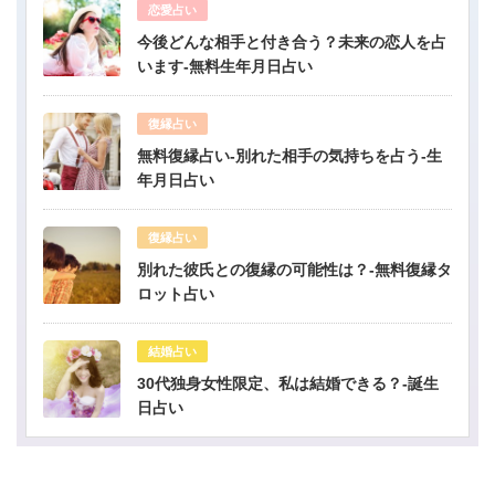
恋愛占い
今後どんな相手と付き合う？未来の恋人を占
います-無料生年月日占い
復縁占い
無料復縁占い-別れた相手の気持ちを占う-生
年月日占い
復縁占い
別れた彼氏との復縁の可能性は？-無料復縁タ
ロット占い
結婚占い
30代独身女性限定、私は結婚できる？-誕生
日占い