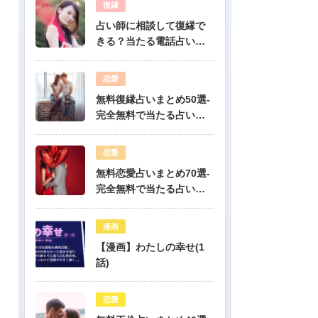
復縁
占い師に相談して復縁で
きる？当たる電話占い先
生は誰？
恋愛
無料復縁占いまとめ50選-
完全無料で当たる占いだ
けを公開！
恋愛
無料恋愛占いまとめ70選-
完全無料で当たる占いだ
けを公開！
漫画
【漫画】わたしの幸せ(1
話)
恋愛