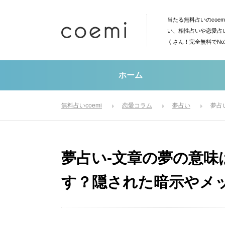
当たる無料占いのcoe
い、相性占いや恋愛占
くさん！完全無料でN
ホーム
無料占いcoemi
恋愛コラム
夢占い
夢占
夢占い-文章の夢の意味
す？隠された暗示やメ