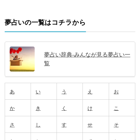
夢占いの一覧はコチラから
夢占い辞典-みんなが見る夢占い一
覧
あ
い
う
え
お
か
き
く
け
こ
さ
し
す
せ
そ