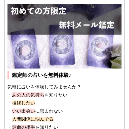
鑑定師の占いを無料体験♪
気軽に占いを体験してみませんか？
・
あの人の気持ち
を知りたい
・
復縁したい
・
いい出会い
に恵まれない
・
人間関係に悩んでる
・
運命の相手
を知りたい