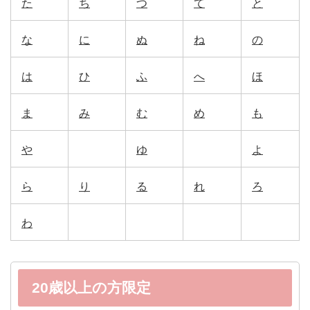
た
ち
つ
て
と
な
に
ぬ
ね
の
は
ひ
ふ
へ
ほ
ま
み
む
め
も
や
ゆ
よ
ら
り
る
れ
ろ
わ
20歳以上の方限定