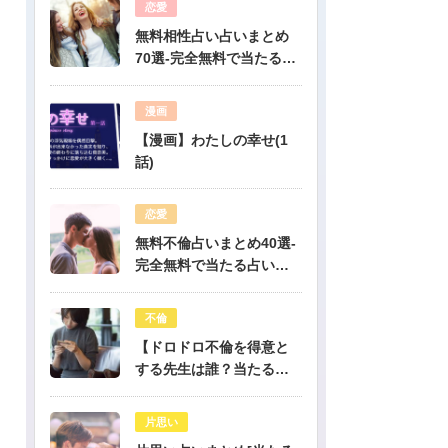
恋愛
無料相性占い占いまとめ
70選-完全無料で当たる占
いだけを公開！
漫画
【漫画】わたしの幸せ(1
話)
恋愛
無料不倫占いまとめ40選-
完全無料で当たる占いだ
けを公開！
不倫
【ドロドロ不倫を得意と
する先生は誰？当たる電
話占いはどこ？】
片思い