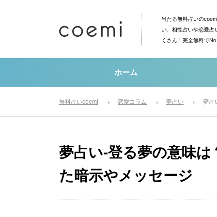
当たる無料占いのcoe
い、相性占いや恋愛占
くさん！完全無料でN
ホーム
無料占いcoemi
恋愛コラム
夢占い
夢占
夢占い-登る夢の意味
た暗示やメッセージ