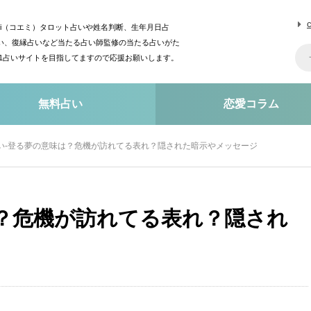
mi（コエミ）タロット占いや姓名判断、生年月日占
い、復縁占いなど当たる占い師監修の当たる占いがた
o1占いサイトを目指してますので応援お願いします。
無料占い
恋愛コラム
い-登る夢の意味は？危機が訪れてる表れ？隠された暗示やメッセージ
は？危機が訪れてる表れ？隠され