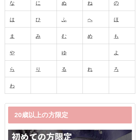
な
に
ぬ
ね
の
は
ひ
ふ
へ
ほ
ま
み
む
め
も
や
ゆ
よ
ら
り
る
れ
ろ
わ
20歳以上の方限定