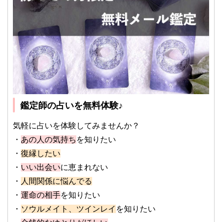
鑑定師の占いを無料体験♪
気軽に占いを体験してみませんか？
・
あの人の気持ち
を知りたい
・
復縁したい
・
いい出会い
に恵まれない
・
人間関係に悩んでる
・
運命の相手
を知りたい
・
ソウルメイト、ツインレイ
を知りたい