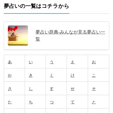
夢占いの一覧はコチラから
夢占い辞典-みんなが見る夢占い一
覧
あ
い
う
え
お
か
き
く
け
こ
さ
し
す
せ
そ
た
ち
つ
て
と