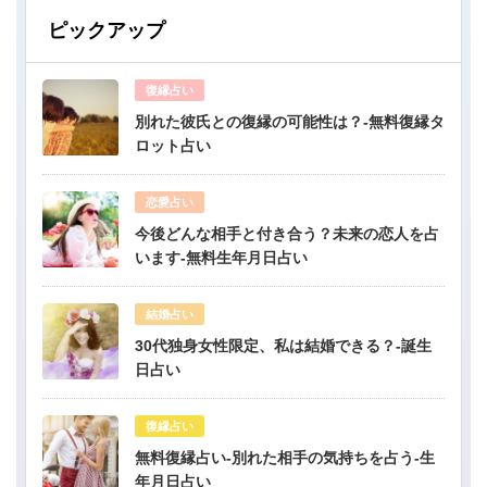
ピックアップ
復縁占い
別れた彼氏との復縁の可能性は？-無料復縁タ
ロット占い
恋愛占い
今後どんな相手と付き合う？未来の恋人を占
います-無料生年月日占い
結婚占い
30代独身女性限定、私は結婚できる？-誕生
日占い
復縁占い
無料復縁占い-別れた相手の気持ちを占う-生
年月日占い