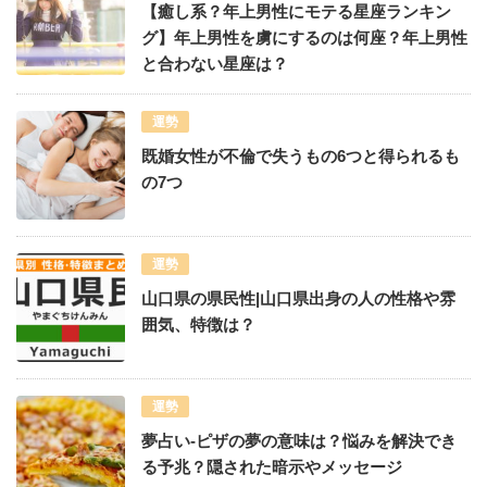
【癒し系？年上男性にモテる星座ランキン
グ】年上男性を虜にするのは何座？年上男性
と合わない星座は？
運勢
既婚女性が不倫で失うもの6つと得られるも
の7つ
運勢
山口県の県民性|山口県出身の人の性格や雰
囲気、特徴は？
運勢
夢占い-ピザの夢の意味は？悩みを解決でき
る予兆？隠された暗示やメッセージ