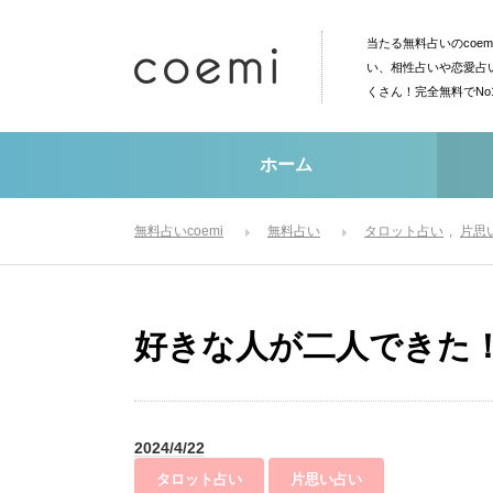
当たる無料占いのcoe
い、相性占いや恋愛占
くさん！完全無料でN
ホーム
無料占いcoemi
無料占い
タロット占い
片思
好きな人が二人できた
2024/4/22
タロット占い
片思い占い