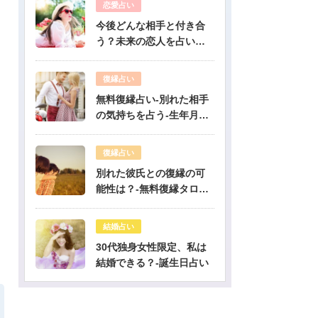
恋愛占い
今後どんな相手と付き合
う？未来の恋人を占いま
す-無料生年月日占い
復縁占い
無料復縁占い-別れた相手
の気持ちを占う-生年月日
占い
復縁占い
別れた彼氏との復縁の可
能性は？-無料復縁タロッ
ト占い
結婚占い
30代独身女性限定、私は
結婚できる？-誕生日占い