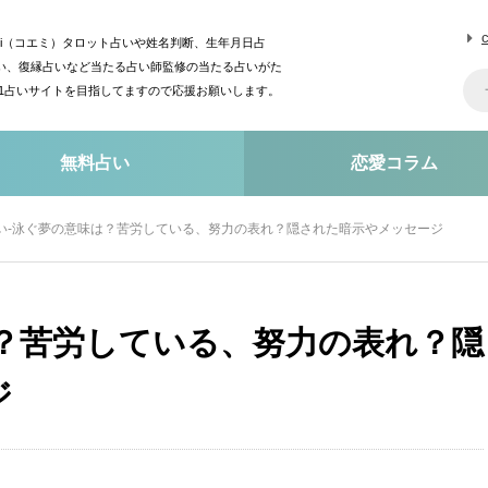
mi（コエミ）タロット占いや姓名判断、生年月日占
い、復縁占いなど当たる占い師監修の当たる占いがた
o1占いサイトを目指してますので応援お願いします。
無料占い
恋愛コラム
い-泳ぐ夢の意味は？苦労している、努力の表れ？隠された暗示やメッセージ
？苦労している、努力の表れ？隠
ジ