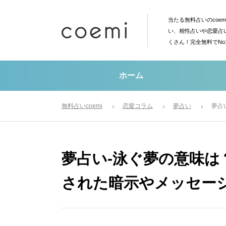
当たる無料占いのcoe
い、相性占いや恋愛占
くさん！完全無料でN
ホーム
無料占いcoemi
恋愛コラム
夢占い
夢占
夢占い-泳ぐ夢の意味は
された暗示やメッセー