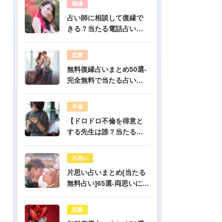
復縁
占い師に相談して復縁で
きる？当たる電話占い先
生は誰？
恋愛
無料復縁占いまとめ50選-
完全無料で当たる占いだ
けを公開！
不倫
【ドロドロ不倫を得意と
する先生は誰？当たる電
話占いはどこ？】
片思い
片思い占いまとめ[当たる
無料占い]65選-両思いにな
りたい人必見！驚くほど
当たる片思い占い
恋愛