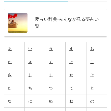
夢占い辞典-みんなが見る夢占い一
覧
あ
い
う
え
お
か
き
く
け
こ
さ
し
す
せ
そ
た
ち
つ
て
と
な
に
ぬ
ね
の