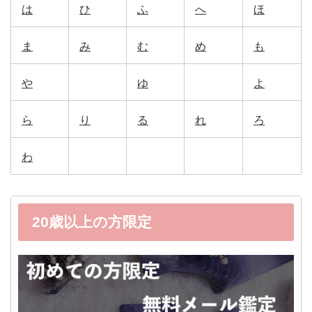
は
ひ
ふ
へ
ほ
ま
み
む
め
も
や
ゆ
よ
ら
り
る
れ
ろ
わ
20歳以上の方限定