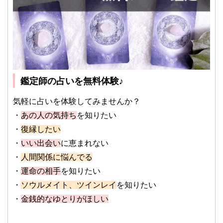
鑑定師の占いを無料体験♪
気軽に占いを体験してみませんか？
・
あの人の気持ち
を知りたい
・
復縁したい
・
いい出会い
に恵まれない
・
人間関係に悩んでる
・
運命の相手
を知りたい
・
ソウルメイト、ツインレイ
を知りたい
・
金銭的なゆとりがほしい