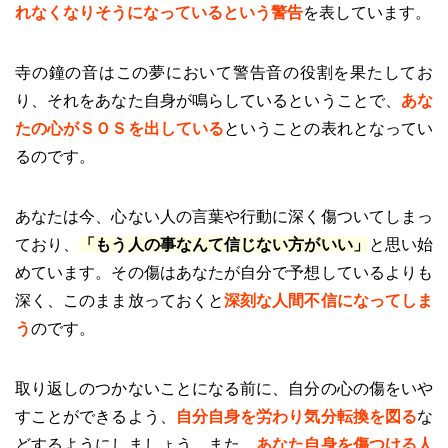
れなくなりそうになっているという警告
を表しています。
寺の鐘の音はこの夢において警告音の役割を果たしてお
り、それをあなた自身が鳴らしているということで、
あな
たの心がＳＯＳを出している
ということの表れとなってい
るのです。
あなたは今、心ない人の言葉や行動に深く傷ついてしまっ
ており、
「もう人の事なんて信じない方がいい」
と思い始
めています。その傷はあなたが自分で予想しているよりも
深く、このまま放っておくと
深刻な人間不信になってしま
う
のです。
取り返しのつかないことになる前に、自分の心の傷をいや
すことができるよう、
自分自身を労わり気分転換を図る
な
どするようにしましょう。また、
あなた自身を傷つける人