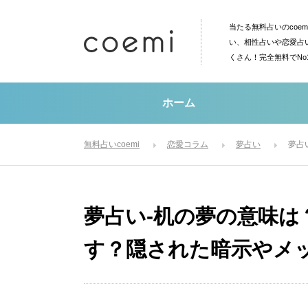
当たる無料占いのcoe
い、相性占いや恋愛占
くさん！完全無料でN
ホーム
無料占いcoemi
恋愛コラム
夢占い
夢占
夢占い-机の夢の意味
す？隠された暗示やメ