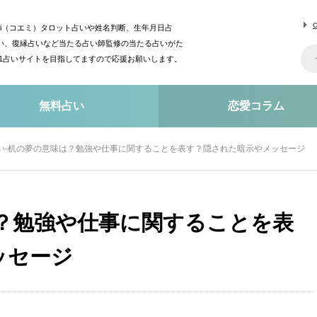
mi（コエミ）タロット占いや姓名判断、生年月日占
い、復縁占いなど当たる占い師監修の当たる占いがた
o1占いサイトを目指してますので応援お願いします。
無料占い
恋愛コラム
い-机の夢の意味は？勉強や仕事に関することを表す？隠された暗示やメッセージ
は？勉強や仕事に関することを表
ッセージ