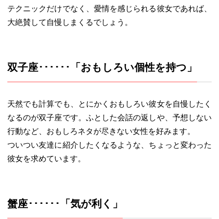
テクニックだけでなく、愛情を感じられる彼女であれば、
大絶賛して自慢しまくるでしょう。
双子座･･････「おもしろい個性を持つ」
天然でも計算でも、とにかくおもしろい彼女を自慢したく
なるのが双子座です。ふとした会話の返しや、予想しない
行動など、おもしろネタが尽きない女性を好みます。
ついつい友達に紹介したくなるような、ちょっと変わった
彼女を求めています。
蟹座･･････「気が利く」