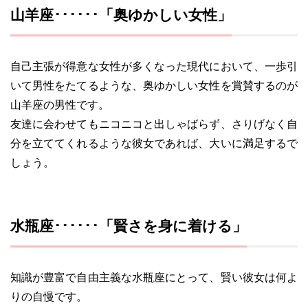
山羊座･･････「奥ゆかしい女性」
自己主張が得意な女性が多くなった現代において、一歩引
いて男性をたてるような、奥ゆかしい女性を賞賛するのが
山羊座の男性です。
友達に会わせてもニコニコと出しゃばらず、さりげなく自
分を立ててくれるような彼女であれば、大いに満足するで
しょう。
水瓶座･･････「賢さを身に着ける」
知識が豊富で自由主義な水瓶座にとって、賢い彼女は何よ
りの自慢です。