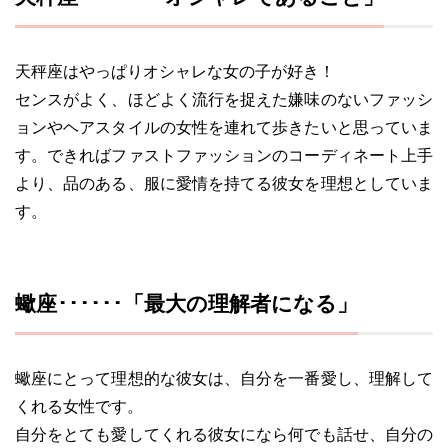
天秤座はやっぱりオシャレな女の子が好き！
センスがよく、ほどよく流行を捉えた嫌味のないファッシ
ョンやヘアスタイルの女性を連れて歩きたいと思っていま
す。できればファストファッションのコーディネート上手
より、品のある、服に愛情を持てる彼女を理想としていま
す。
蠍座･･････「最大の理解者になる」
蠍座にとって理想的な彼女は、自分を一番愛し、理解して
くれる女性です。
自分をとても愛してくれる彼女になら何でも話せ、自分の