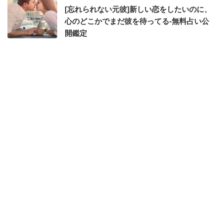
[忘れられない元彼]新しい恋をしたいのに、
心のどこかでまだ彼を待ってる-無料占い公
開鑑定