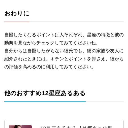
おわりに
自慢したくなるポイントは人それぞれ、星座の特徴と彼の
動向を見ながらチェックしてみてくださいね。
自分からは自慢したがらない彼氏でも、彼の家族や友人に
紹介されたときには、キチンとポイントを押さえ、彼から
の評価を高めるのに利用してみてください。
他のおすすめ12星座あるある