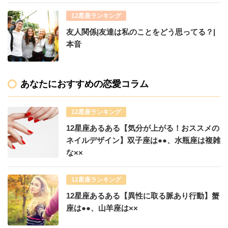
12星座ランキング
友人関係|友達は私のことをどう思ってる？|
本音
あなたにおすすめの恋愛コラム
12星座ランキング
12星座あるある【気分が上がる！おススメの
ネイルデザイン】双子座は●●、水瓶座は複雑
な××
12星座ランキング
12星座あるある【異性に取る脈あり行動】蟹
座は●●、山羊座は××