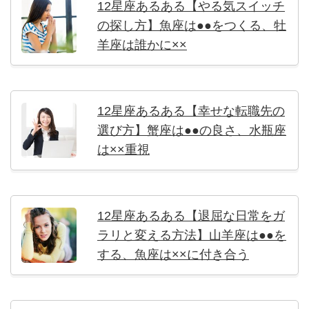
12星座あるある【やる気スイッチ
の探し方】魚座は●●をつくる、牡
羊座は誰かに××
12星座あるある【幸せな転職先の
選び方】蟹座は●●の良さ、水瓶座
は××重視
12星座あるある【退屈な日常をガ
ラリと変える方法】山羊座は●●を
する、魚座は××に付き合う