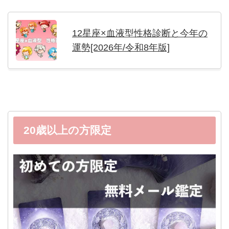
12星座×血液型性格診断と今年の
運勢[2026年/令和8年版]
20歳以上の方限定