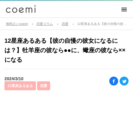
無料占いcoemi
恋愛コラム
恋愛
12星座あるある【彼の自慢の彼女になるには？】牡羊座の彼なら●●に、蠍座の彼なら××になる
12星座あるある【彼の自慢の彼女になるに
は？】牡羊座の彼なら●●に、蠍座の彼なら××
になる
2024/3/10
12星座あるある
恋愛