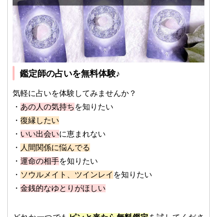
鑑定師の占いを無料体験♪
気軽に占いを体験してみませんか？
・
あの人の気持ち
を知りたい
・
復縁したい
・
いい出会い
に恵まれない
・
人間関係に悩んでる
・
運命の相手
を知りたい
・
ソウルメイト、ツインレイ
を知りたい
・
金銭的なゆとりがほしい