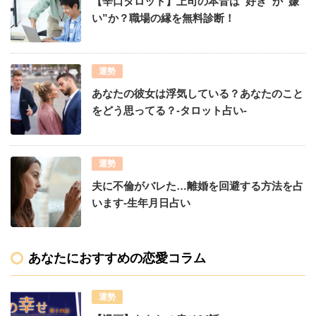
【辛口タロット】上司の本音は“好き”か“嫌
い”か？職場の縁を無料診断！
運勢
あなたの彼女は浮気している？あなたのこと
をどう思ってる？-タロット占い-
運勢
夫に不倫がバレた…離婚を回避する方法を占
います-生年月日占い
あなたにおすすめの恋愛コラム
運勢