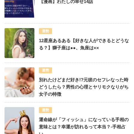
【漫画】わたしの幸せ14話
運勢
12星座あるある【好きな人ができるとどうな
る？】獅子座は●●、魚座は××
運勢
別れたけどまだ好き!?元彼のセフレなった時
どうしたら？男性の心理とヤリモクなりがち
女子の特徴
運勢
運命線が「フィッシュ」になっている手相の
意味とは？幸運が訪れるって本当？-手相占
い