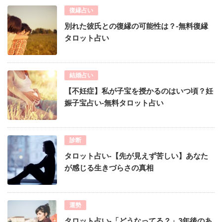
復縁占い
別れた彼氏との復縁の可能性は？-無料復縁
タロット占い
結婚占い
【不妊症】私が子宝を授かるのはいつ頃？妊
娠子宝占い-無料タロット占い
診断
タロット占い-【先が見えず苦しい】あなた
が感じる生きづらさの真相
運勢
タロット占い-「どうなってる？」3年後のあ