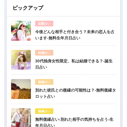
ピックアップ
恋愛占い
今後どんな相手と付き合う？未来の恋人を占
います-無料生年月日占い
結婚占い
30代独身女性限定、私は結婚できる？-誕生
日占い
復縁占い
別れた彼氏との復縁の可能性は？-無料復縁タ
ロット占い
復縁占い
無料復縁占い-別れた相手の気持ちを占う-生
年月日占い