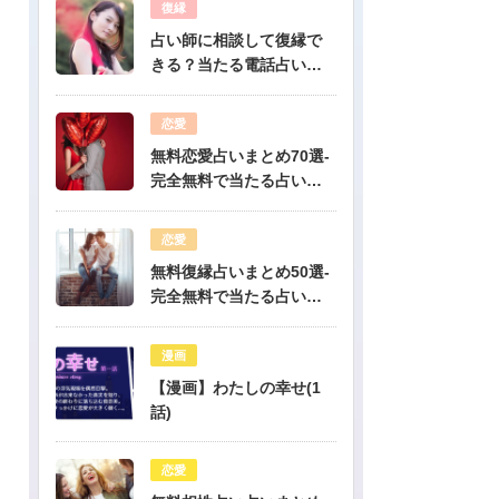
復縁
占い師に相談して復縁で
きる？当たる電話占い先
生は誰？
恋愛
無料恋愛占いまとめ70選-
完全無料で当たる占いだ
けを公開！
恋愛
無料復縁占いまとめ50選-
完全無料で当たる占いだ
けを公開！
漫画
【漫画】わたしの幸せ(1
話)
恋愛