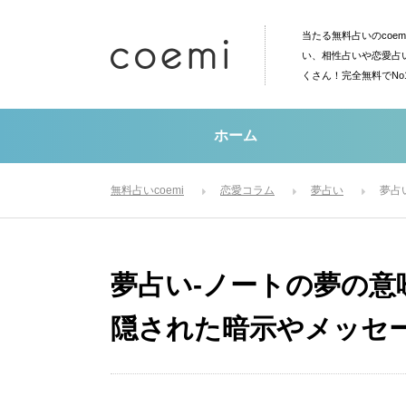
当たる無料占いのcoe
い、相性占いや恋愛占
くさん！完全無料でN
ホーム
無料占いcoemi
恋愛コラム
夢占い
夢占
夢占い-ノートの夢の
隠された暗示やメッセ