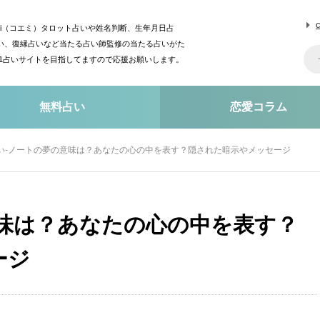
mi（コエミ）タロット占いや姓名判断、生年月日占
い、復縁占いなど当たる占い師監修の当たる占いがた
o1占いサイトを目指してますので応援お願いします。
無料占い
恋愛コラム
い-ノートの夢の意味は？あなたの心の中を表す？隠された暗示やメッセージ
意味は？あなたの心の中を表す？
ージ