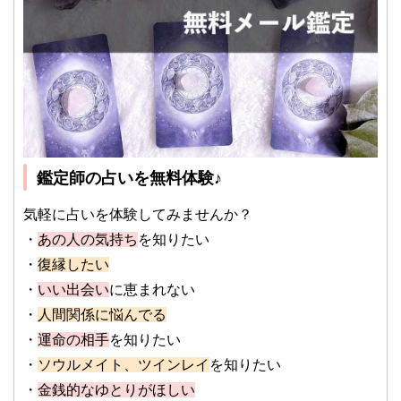
鑑定師の占いを無料体験♪
気軽に占いを体験してみませんか？
・
あの人の気持ち
を知りたい
・
復縁したい
・
いい出会い
に恵まれない
・
人間関係に悩んでる
・
運命の相手
を知りたい
・
ソウルメイト、ツインレイ
を知りたい
・
金銭的なゆとりがほしい