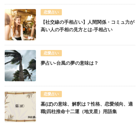
恋愛占い
【社交線の手相占い】人間関係・コミュ力が
高い人の手相の見方とは-手相占い
恋愛占い
夢占い-台風の夢の意味は？
恋愛占い
墓(ぼ)の意味、解釈は？性格、恋愛傾向、適
職|四柱推命十二運（地支星）用語集