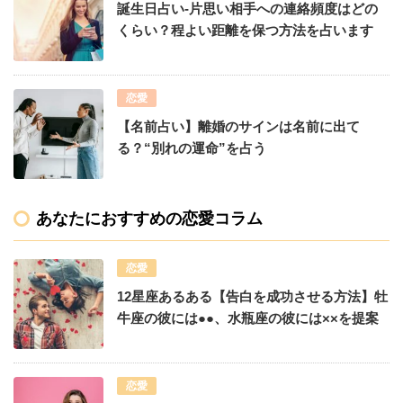
誕生日占い-片思い相手への連絡頻度はどの
くらい？程よい距離を保つ方法を占います
恋愛
【名前占い】離婚のサインは名前に出て
る？“別れの運命”を占う
あなたにおすすめの恋愛コラム
恋愛
12星座あるある【告白を成功させる方法】牡
牛座の彼には●●、水瓶座の彼には××を提案
恋愛