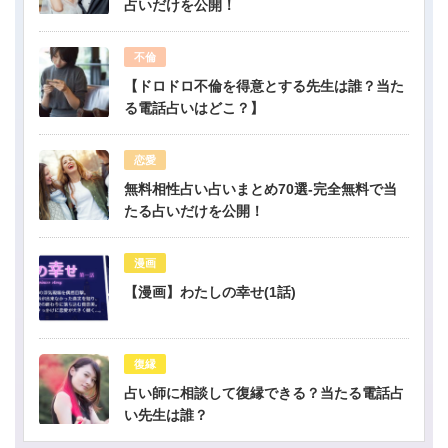
占いだけを公開！
不倫
【ドロドロ不倫を得意とする先生は誰？当た
る電話占いはどこ？】
恋愛
無料相性占い占いまとめ70選-完全無料で当
たる占いだけを公開！
漫画
【漫画】わたしの幸せ(1話)
復縁
占い師に相談して復縁できる？当たる電話占
い先生は誰？