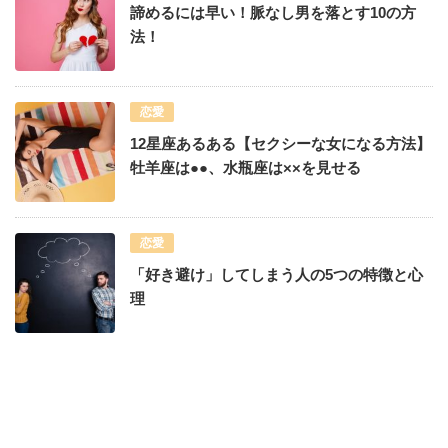
諦めるには早い！脈なし男を落とす10の方
法！
恋愛
12星座あるある【セクシーな女になる方法】
牡羊座は●●、水瓶座は××を見せる
恋愛
「好き避け」してしまう人の5つの特徴と心
理