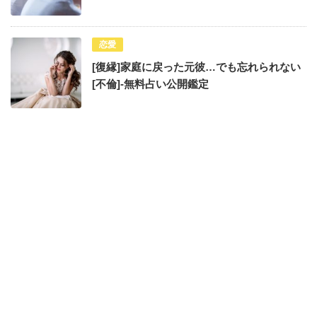
恋愛
[復縁]家庭に戻った元彼…でも忘れられない
[不倫]-無料占い公開鑑定