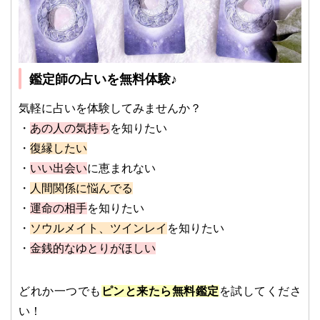
鑑定師の占いを無料体験♪
気軽に占いを体験してみませんか？
・
あの人の気持ち
を知りたい
・
復縁したい
・
いい出会い
に恵まれない
・
人間関係に悩んでる
・
運命の相手
を知りたい
・
ソウルメイト、ツインレイ
を知りたい
・
金銭的なゆとりがほしい
どれか一つでも
ピンと来たら無料鑑定
を試してくださ
い！