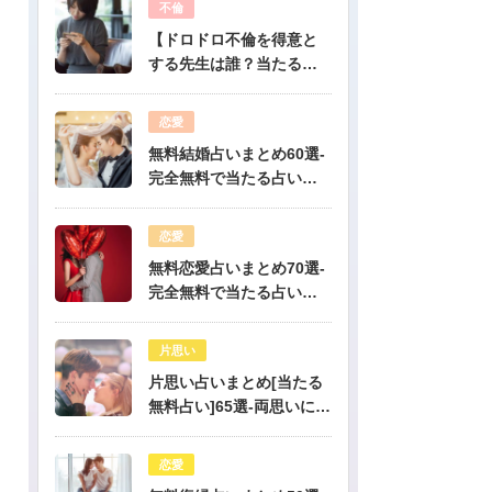
不倫
【ドロドロ不倫を得意と
する先生は誰？当たる電
話占いはどこ？】
恋愛
無料結婚占いまとめ60選-
完全無料で当たる占いだ
けを公開！
恋愛
無料恋愛占いまとめ70選-
完全無料で当たる占いだ
けを公開！
片思い
片思い占いまとめ[当たる
無料占い]65選-両思いにな
りたい人必見！驚くほど
当たる片思い占い
恋愛