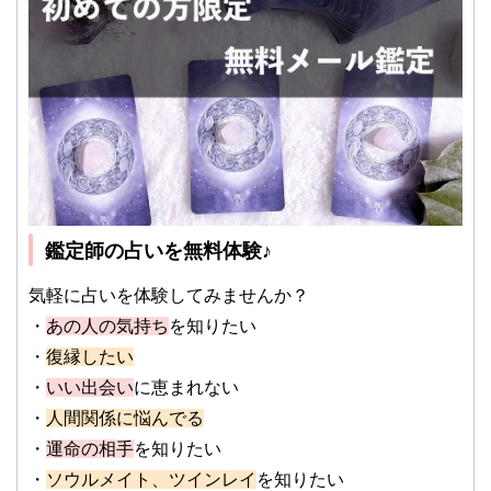
鑑定師の占いを無料体験♪
気軽に占いを体験してみませんか？
・
あの人の気持ち
を知りたい
・
復縁したい
・
いい出会い
に恵まれない
・
人間関係に悩んでる
・
運命の相手
を知りたい
・
ソウルメイト、ツインレイ
を知りたい