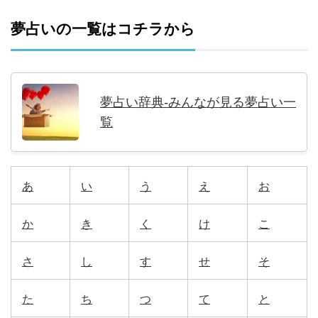
夢占いの一覧はコチラから
夢占い辞典-みんなが見る夢占い一
覧
あ
い
う
え
お
か
き
く
け
こ
さ
し
す
せ
そ
た
ち
つ
て
と