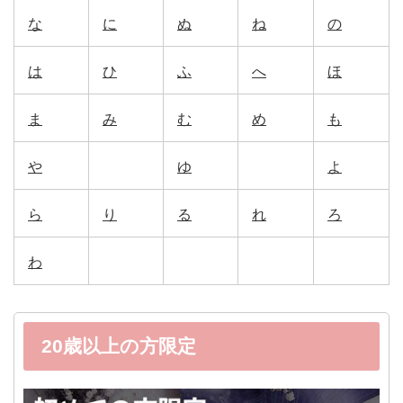
な
に
ぬ
ね
の
は
ひ
ふ
へ
ほ
ま
み
む
め
も
や
ゆ
よ
ら
り
る
れ
ろ
わ
20歳以上の方限定