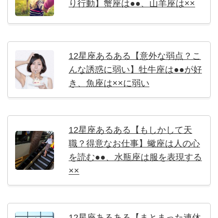
り行動】蟹座は●●、山羊座は××
12星座あるある【意外な弱点？こ
んな誘惑に弱い】牡牛座は●●が好
き、魚座は××に弱い
12星座あるある【もしかして天
職？得意なお仕事】蠍座は人の心
を読む●●、水瓶座は服を表現する
××
12星座あるある【まとまった連休