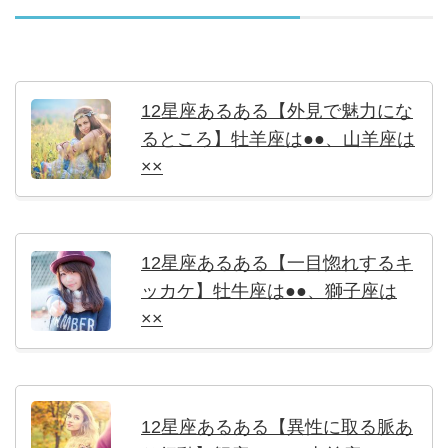
12星座あるある【外見で魅力にな
るところ】牡羊座は●●、山羊座は
××
12星座あるある【一目惚れするキ
ッカケ】牡牛座は●●、獅子座は
××
12星座あるある【異性に取る脈あ