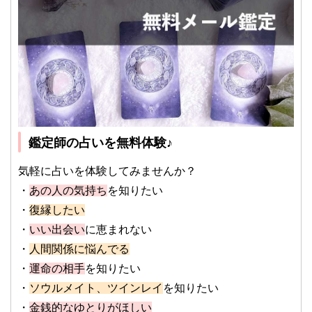
鑑定師の占いを無料体験♪
気軽に占いを体験してみませんか？
・
あの人の気持ち
を知りたい
・
復縁したい
・
いい出会い
に恵まれない
・
人間関係に悩んでる
・
運命の相手
を知りたい
・
ソウルメイト、ツインレイ
を知りたい
・
金銭的なゆとりがほしい