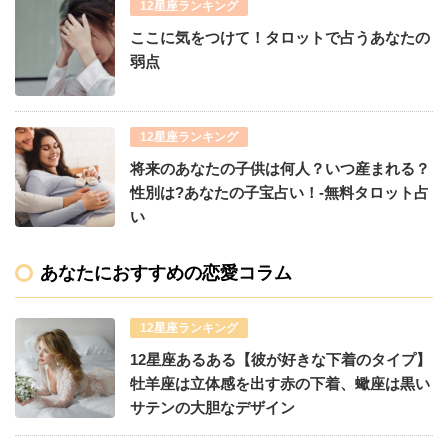
12星座ランキング
ここに気をつけて！タロットで占うあなたの
弱点
12星座ランキング
将来のあなたの子供は何人？いつ産まれる？
性別は?あなたの子宝占い！-無料タロット占
い
あなたにおすすめの恋愛コラム
12星座ランキング
12星座あるある【彼が好きな下着のタイプ】
牡羊座は立体感を出す赤の下着、蠍座は黒い
サテンの大胆なデザイン