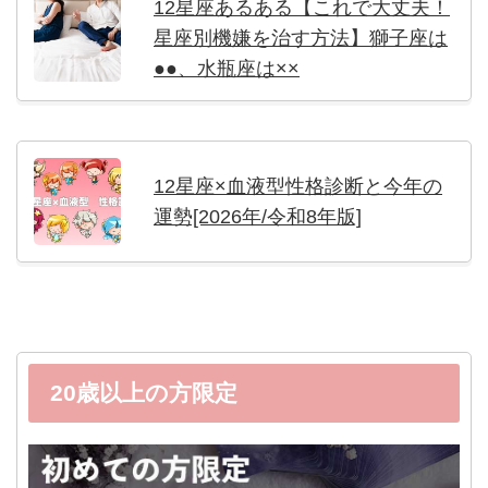
12星座あるある【これで大丈夫！
星座別機嫌を治す方法】獅子座は
●●、水瓶座は××
12星座×血液型性格診断と今年の
運勢[2026年/令和8年版]
20歳以上の方限定