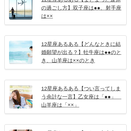
の過ごし方】双子座は●●、射手座
は××
12星座あるある【どんなときに結
婚願望が出る？】牡牛座は●●のと
き、山羊座は××のとき
12星座あるある【つい言ってしま
う余計な一言】乙女座は「●●」
山羊座は「××」