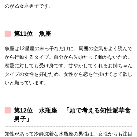
のが乙女座男子です。
第11位 魚座
魚座は12星座の末っ子なだけに、周囲の空気をよく読んで
から行動するタイプ。自分から先頭たって動かないため、
恋愛に対しても受け身です。甘やかしてくれるお姉ちゃん
タイプの女性を好むため、女性から恋を仕掛けてきて欲し
いと願っています。
第12位 水瓶座 「頭で考える知性派草食
男子」
知性があって冷静沈着な水瓶座の男性は、女性からも注目