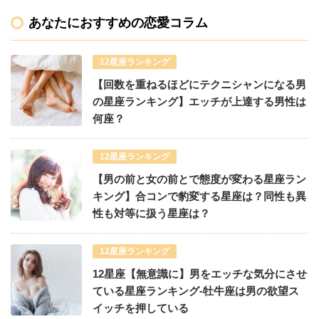
あなたにおすすめの恋愛コラム
12星座ランキング
【回数を重ねるほどにテクニシャンになる男
の星座ランキング】エッチが上達する男性は
何座？
12星座ランキング
【男の前と女の前とで態度が変わる星座ラン
キング】合コンで豹変する星座は？同性も異
性も対等に扱う星座は？
12星座ランキング
12星座【無意識に】男をエッチな気分にさせ
ている星座ランキング-牡牛座は男の欲望ス
イッチを押している