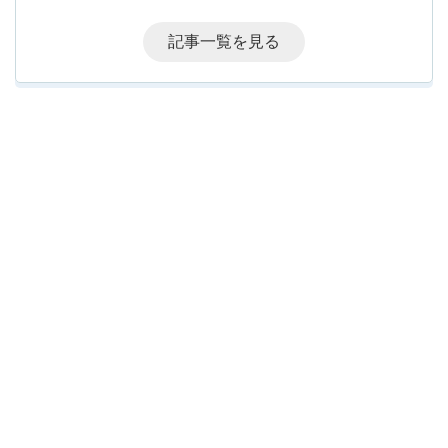
記事一覧を見る