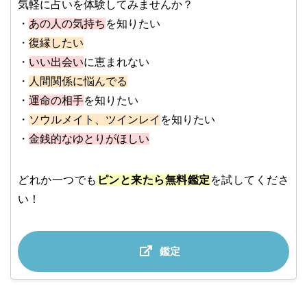
気軽に占いを体験してみませんか？
・
あの人の気持ち
を知りたい
・
復縁したい
・
いい出会い
に恵まれない
・
人間関係に悩んでる
・
運命の相手
を知りたい
・
ソウルメイト、ツインレイ
を知りたい
・
金銭的なゆとりがほしい
どれか一つでも
ピンと来たら無料鑑定
を試してくださ
い！
鑑定