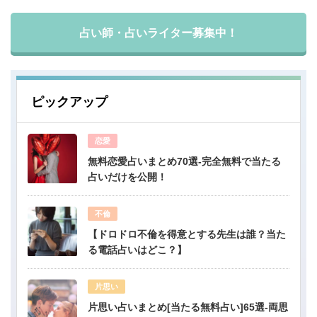
占い師・占いライター募集中！
ピックアップ
恋愛
無料恋愛占いまとめ70選-完全無料で当たる
占いだけを公開！
不倫
【ドロドロ不倫を得意とする先生は誰？当た
る電話占いはどこ？】
片思い
片思い占いまとめ[当たる無料占い]65選-両思