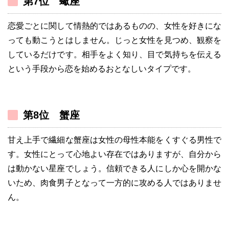
第7位 蠍座
恋愛ごとに関して情熱的ではあるものの、女性を好きにな
っても動こうとはしません。じっと女性を見つめ、観察を
しているだけです。相手をよく知り、目で気持ちを伝える
という手段から恋を始めるおとなしいタイプです。
第8位 蟹座
甘え上手で繊細な蟹座は女性の母性本能をくすぐる男性で
す。女性にとって心地よい存在ではありますが、自分から
は動かない星座でしょう。信頼できる人にしか心を開かな
いため、肉食男子となって一方的に攻める人ではありませ
ん。