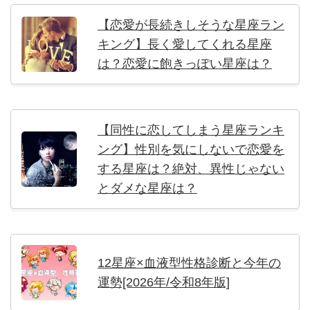
【恋愛が長続きしそうな星座ラン
キング】長く愛してくれる星座
は？恋愛に飽きっぽい星座は？
【同性に恋してしまう星座ランキ
ング】性別を気にしないで恋愛を
する星座は？絶対、異性じゃない
とダメな星座は？
12星座×血液型性格診断と今年の
運勢[2026年/令和8年版]