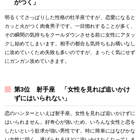
がつく」
明るくてさっぱりした性格の牡羊座ですが、恋愛になると
カッと火がつく肉食男子です。一目惚れすることが多く、
その瞬間の気持ちをクールダウンさせる前に女性にアタッ
クし始めてしまいます。相手の都合も気持ちもお構いなし
に攻めていくため失敗も多いのですが、まったく気にせず
にガンガン攻めていきます。
第3位 射手座 「女性を見れば追いかけ
ずにはいられない」
恋のハンターといえば射手座。女性を見れば追いかけずに
はいられません。好奇心が強いため、いろんな女性と恋を
したいという欲求が強い男性です。特に簡単にはなびかな
い女性に弱く、逃げられるほどに追いかけたくなってしま