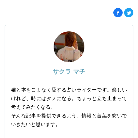
サクラ マチ
猫と本をこよなく愛する占いライターです。楽しい
けれど、時にはタメになる。ちょっと立ち止まって
考えてみたくなる。
そんな記事を提供できるよう、情報と言葉を紡いで
いきたいと思います。