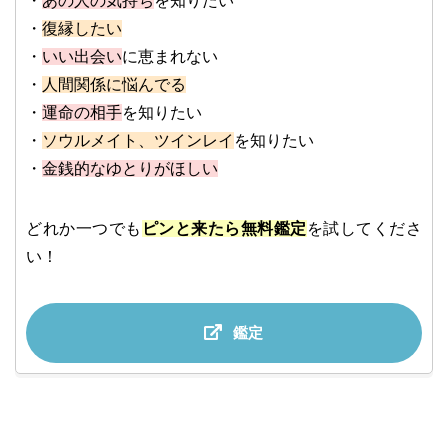
・
あの人の気持ち
を知りたい
・
復縁したい
・
いい出会い
に恵まれない
・
人間関係に悩んでる
・
運命の相手
を知りたい
・
ソウルメイト、ツインレイ
を知りたい
・
金銭的なゆとりがほしい
どれか一つでも
ピンと来たら無料鑑定
を試してくださ
い！
鑑定