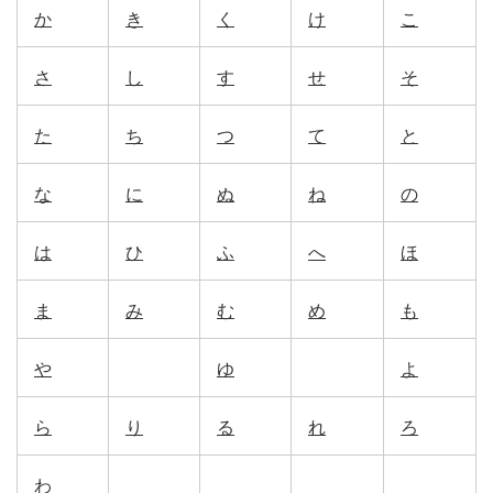
か
き
く
け
こ
さ
し
す
せ
そ
た
ち
つ
て
と
な
に
ぬ
ね
の
は
ひ
ふ
へ
ほ
ま
み
む
め
も
や
ゆ
よ
ら
り
る
れ
ろ
わ