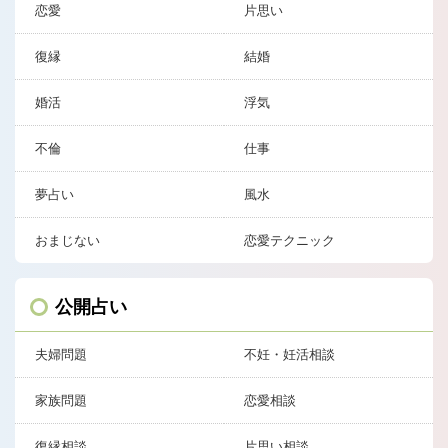
恋愛
片思い
復縁
結婚
婚活
浮気
不倫
仕事
夢占い
風水
おまじない
恋愛テクニック
公開占い
夫婦問題
不妊・妊活相談
家族問題
恋愛相談
復縁相談
片思い相談