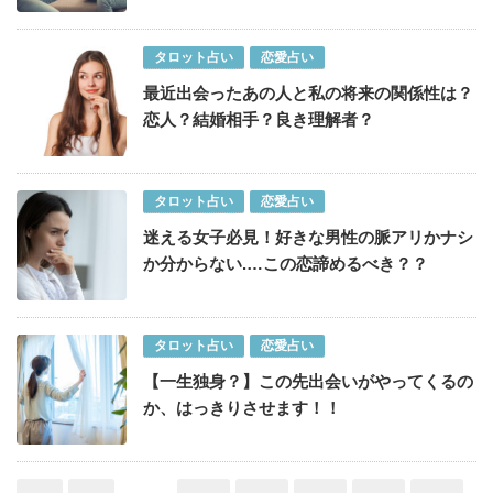
タロット占い
恋愛占い
最近出会ったあの人と私の将来の関係性は？
恋人？結婚相手？良き理解者？
タロット占い
恋愛占い
迷える女子必見！好きな男性の脈アリかナシ
か分からない.…この恋諦めるべき？？
タロット占い
恋愛占い
【一生独身？】この先出会いがやってくるの
か、はっきりさせます！！