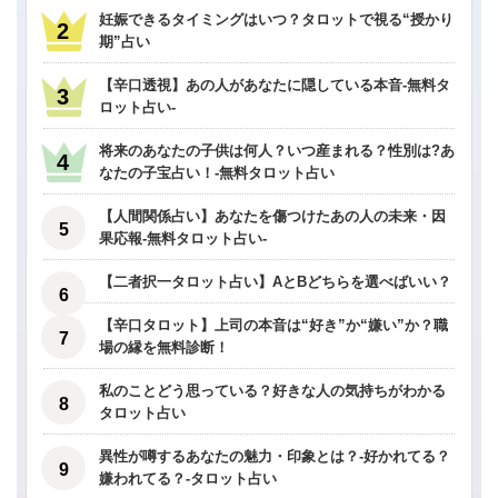
妊娠できるタイミングはいつ？タロットで視る“授かり
期”占い
【辛口透視】あの人があなたに隠している本音-無料タ
ロット占い-
将来のあなたの子供は何人？いつ産まれる？性別は?あ
なたの子宝占い！-無料タロット占い
【人間関係占い】あなたを傷つけたあの人の未来・因
果応報-無料タロット占い-
【二者択一タロット占い】AとBどちらを選べばいい？
【辛口タロット】上司の本音は“好き”か“嫌い”か？職
場の縁を無料診断！
私のことどう思っている？好きな人の気持ちがわかる
タロット占い
異性が噂するあなたの魅力・印象とは？-好かれてる？
嫌われてる？-タロット占い