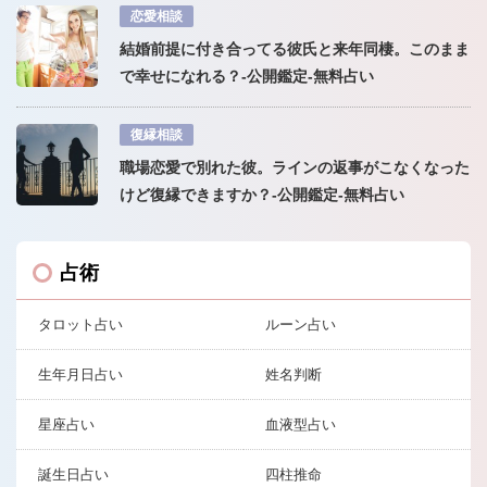
恋愛相談
結婚前提に付き合ってる彼氏と来年同棲。このまま
で幸せになれる？-公開鑑定-無料占い
復縁相談
職場恋愛で別れた彼。ラインの返事がこなくなった
けど復縁できますか？-公開鑑定-無料占い
占術
タロット占い
ルーン占い
生年月日占い
姓名判断
星座占い
血液型占い
誕生日占い
四柱推命