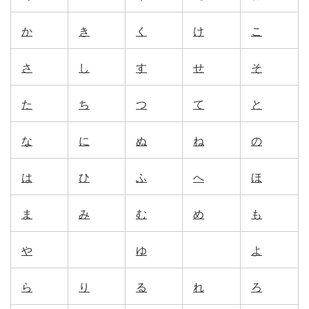
か
き
く
け
こ
さ
し
す
せ
そ
た
ち
つ
て
と
な
に
ぬ
ね
の
は
ひ
ふ
へ
ほ
ま
み
む
め
も
や
ゆ
よ
ら
り
る
れ
ろ