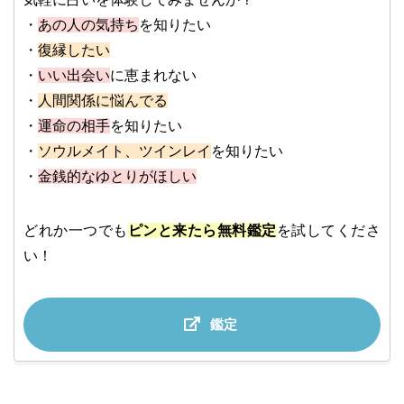
・
あの人の気持ち
を知りたい
・
復縁したい
・
いい出会い
に恵まれない
・
人間関係に悩んでる
・
運命の相手
を知りたい
・
ソウルメイト、ツインレイ
を知りたい
・
金銭的なゆとりがほしい
どれか一つでも
ピンと来たら無料鑑定
を試してくださ
い！
鑑定