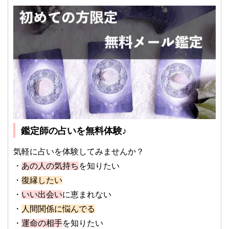
鑑定師の占いを無料体験♪
気軽に占いを体験してみませんか？
・
あの人の気持ち
を知りたい
・
復縁したい
・
いい出会い
に恵まれない
・
人間関係に悩んでる
・
運命の相手
を知りたい