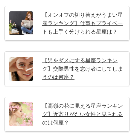
【オンオフの切り替えがうまい星
座ランキング】仕事もプライベー
トも上手く分けられる星座は？
【男をダメにする星座ランキン
グ】交際男性を怠け者にしてしま
うのは何座？
【高嶺の花に見える星座ランキン
グ】近寄りがたい女性と見られる
のは何座？