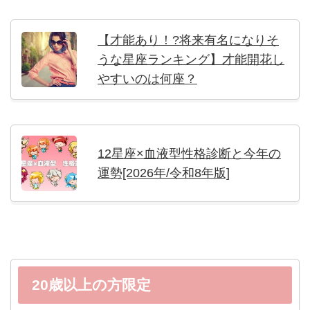
【才能あり！?将来有名になりそ
うな星座ランキング】才能開花し
やすいのは何座？
12星座×血液型性格診断と今年の
運勢[2026年/令和8年版]
20歳以上の方限定