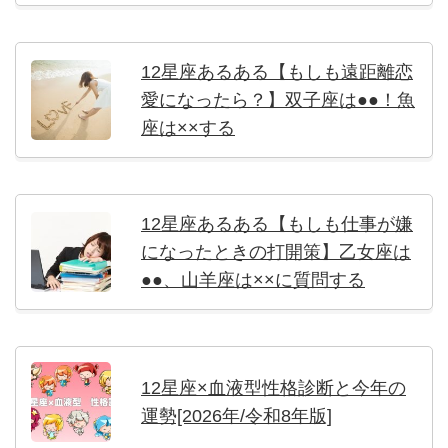
12星座あるある【もしも遠距離恋
愛になったら？】双子座は●●！魚
座は××する
12星座あるある【もしも仕事が嫌
になったときの打開策】乙女座は
●●、山羊座は××に質問する
12星座×血液型性格診断と今年の
運勢[2026年/令和8年版]