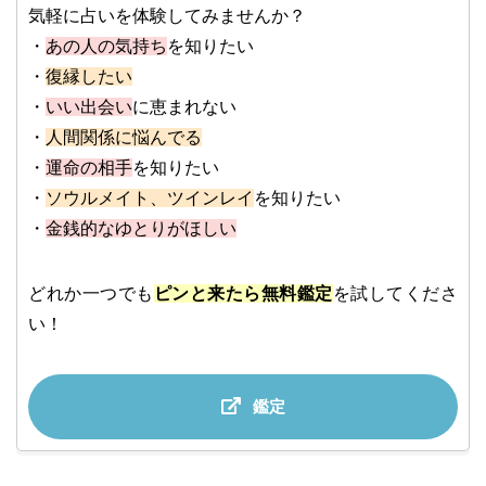
気軽に占いを体験してみませんか？
・
あの人の気持ち
を知りたい
・
復縁したい
・
いい出会い
に恵まれない
・
人間関係に悩んでる
・
運命の相手
を知りたい
・
ソウルメイト、ツインレイ
を知りたい
・
金銭的なゆとりがほしい
どれか一つでも
ピンと来たら無料鑑定
を試してくださ
い！
鑑定