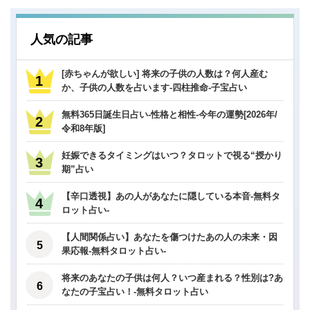
人気の記事
[赤ちゃんが欲しい] 将来の子供の人数は？何人産む
か、子供の人数を占います-四柱推命-子宝占い
無料365日誕生日占い-性格と相性-今年の運勢[2026年/
令和8年版]
妊娠できるタイミングはいつ？タロットで視る“授かり
期”占い
【辛口透視】あの人があなたに隠している本音-無料タ
ロット占い-
【人間関係占い】あなたを傷つけたあの人の未来・因
果応報-無料タロット占い-
将来のあなたの子供は何人？いつ産まれる？性別は?あ
なたの子宝占い！-無料タロット占い