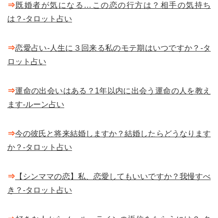
⇒
既婚者が気になる…この恋の行方は？相手の気持ち
は？-タロット占い
⇒
恋愛占い-人生に３回来る私のモテ期はいつですか？-タ
ロット占い
⇒
運命の出会いはある？1年以内に出会う運命の人を教え
ます-ルーン占い
⇒
今の彼氏と将来結婚しますか？結婚したらどうなります
か？-タロット占い
⇒
【シンママの恋】私、恋愛してもいいですか？我慢すべ
き？-タロット占い