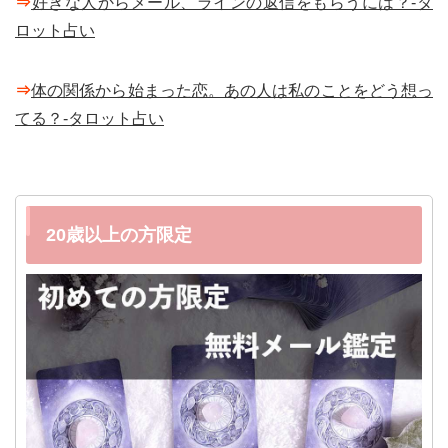
⇒
好きな人からメール、ラインの返信をもらうには？-タ
ロット占い
⇒
体の関係から始まった恋。あの人は私のことをどう想っ
てる？-タロット占い
20歳以上の方限定