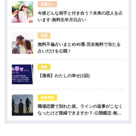
恋愛占い
今後どんな相手と付き合う？未来の恋人を占
います-無料生年月日占い
恋愛
無料不倫占いまとめ40選-完全無料で当たる
占いだけを公開！
漫画
【漫画】わたしの幸せ(1話)
復縁相談
職場恋愛で別れた彼。ラインの返事がこなく
なったけど復縁できますか？-公開鑑定-無料
占い