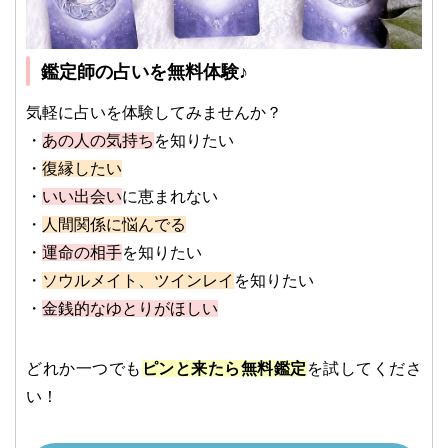
鑑定師の占いを無料体験♪
気軽に占いを体験してみませんか？
・
あの人の気持ち
を知りたい
・
復縁したい
・
いい出会い
に恵まれない
・
人間関係に悩んでる
・
運命の相手
を知りたい
・
ソウルメイト、ツインレイ
を知りたい
・
金銭的なゆとりがほしい
どれか一つでも
ピンと来たら無料鑑定
を試してくださ
い！