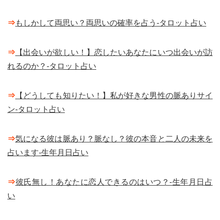
⇒
もしかして両思い？両思いの確率を占う-タロット占い
⇒
【出会いが欲しい！】恋したいあなたにいつ出会いが訪
れるのか？-タロット占い
⇒
【どうしても知りたい！】私が好きな男性の脈ありサイ
ン-タロット占い
⇒
気になる彼は脈あり？脈なし？彼の本音と二人の未来を
占います-生年月日占い
⇒
彼氏無し！あなたに恋人できるのはいつ？-生年月日占
い