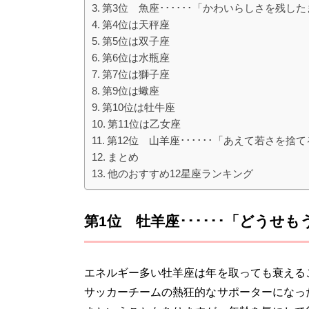
第3位 魚座･･････「かわいらしさを残し
第4位は天秤座
第5位は双子座
第6位は水瓶座
第7位は獅子座
第9位は蠍座
第10位は牡牛座
第11位は乙女座
第12位 山羊座･･････「あえて若さを捨
まとめ
他のおすすめ12星座ランキング
第1位 牡羊座･･････「どう
エネルギー多い牡羊座は年を取っても衰える
サッカーチームの熱狂的なサポーターになっ