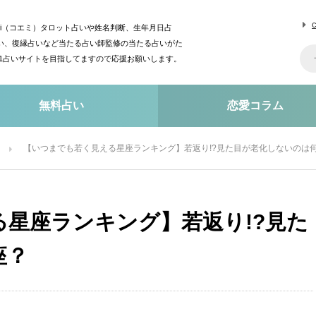
mi（コエミ）タロット占いや姓名判断、生年月日占
い、復縁占いなど当たる占い師監修の当たる占いがた
o1占いサイトを目指してますので応援お願いします。
無料占い
恋愛コラム
【いつまでも若く見える星座ランキング】若返り!?見た目が老化しないのは
星座ランキング】若返り!?見た
座？