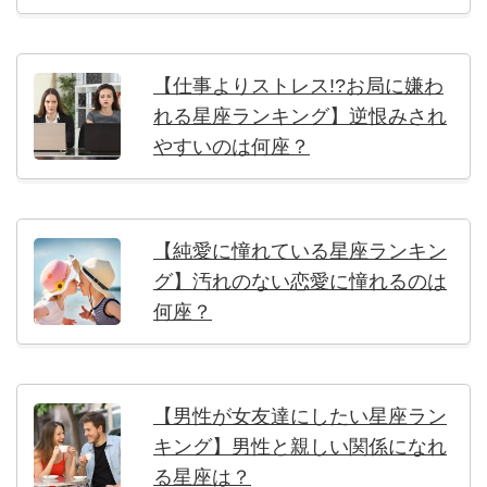
【仕事よりストレス!?お局に嫌わ
れる星座ランキング】逆恨みされ
やすいのは何座？
【純愛に憧れている星座ランキン
グ】汚れのない恋愛に憧れるのは
何座？
【男性が女友達にしたい星座ラン
キング】男性と親しい関係になれ
る星座は？