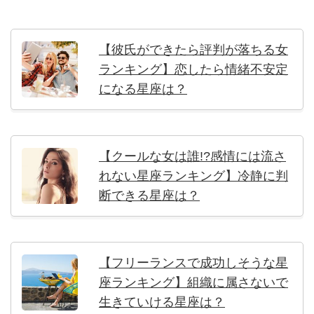
【彼氏ができたら評判が落ちる女
ランキング】恋したら情緒不安定
になる星座は？
【クールな女は誰!?感情には流さ
れない星座ランキング】冷静に判
断できる星座は？
【フリーランスで成功しそうな星
座ランキング】組織に属さないで
生きていける星座は？