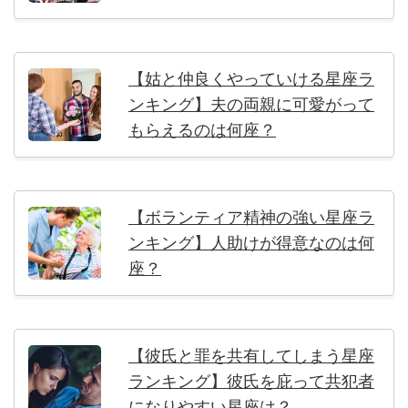
【姑と仲良くやっていける星座ラ
ンキング】夫の両親に可愛がって
もらえるのは何座？
【ボランティア精神の強い星座ラ
ンキング】人助けが得意なのは何
座？
【彼氏と罪を共有してしまう星座
ランキング】彼氏を庇って共犯者
になりやすい星座は？