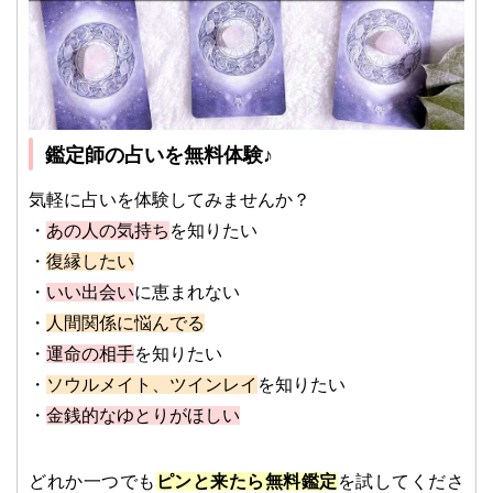
鑑定師の占いを無料体験♪
気軽に占いを体験してみませんか？
・
あの人の気持ち
を知りたい
・
復縁したい
・
いい出会い
に恵まれない
・
人間関係に悩んでる
・
運命の相手
を知りたい
・
ソウルメイト、ツインレイ
を知りたい
・
金銭的なゆとりがほしい
どれか一つでも
ピンと来たら無料鑑定
を試してくださ