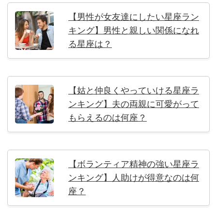
【男性が女友達にしたい星座ラン
キング】男性と親しい関係になれ
る星座は？
【姑と仲良くやっていける星座ラ
ンキング】夫の両親に可愛がって
もらえるのは何座？
【ボランティア精神の強い星座ラ
ンキング】人助けが得意なのは何
座？