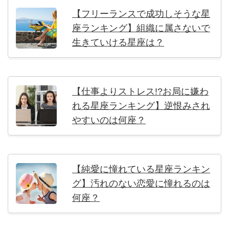
【フリーランスで成功しそうな星
座ランキング】組織に属さないで
生きていける星座は？
【仕事よりストレス!?お局に嫌わ
れる星座ランキング】逆恨みされ
やすいのは何座？
【純愛に憧れている星座ランキン
グ】汚れのない恋愛に憧れるのは
何座？