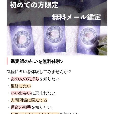
鑑定師の占いを無料体験♪
気軽に占いを体験してみませんか？
・
あの人の気持ち
を知りたい
・
復縁したい
・
いい出会い
に恵まれない
・
人間関係に悩んでる
・
運命の相手
を知りたい