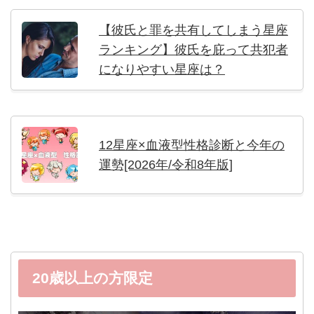
【彼氏と罪を共有してしまう星座
ランキング】彼氏を庇って共犯者
になりやすい星座は？
12星座×血液型性格診断と今年の
運勢[2026年/令和8年版]
20歳以上の方限定