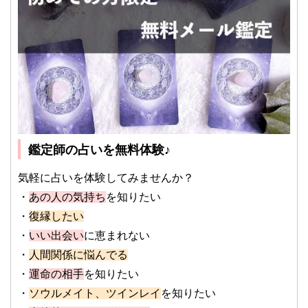
鑑定師の占いを無料体験♪
気軽に占いを体験してみませんか？
・
あの人の気持ち
を知りたい
・
復縁したい
・
いい出会い
に恵まれない
・
人間関係に悩んでる
・
運命の相手
を知りたい
・
ソウルメイト、ツインレイ
を知りたい