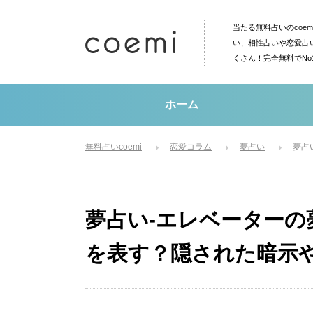
当たる無料占いのcoe
い、相性占いや恋愛占
くさん！完全無料でN
ホーム
無料占いcoemi
恋愛コラム
夢占い
夢占
夢占い-エレベーターの
を表す？隠された暗示