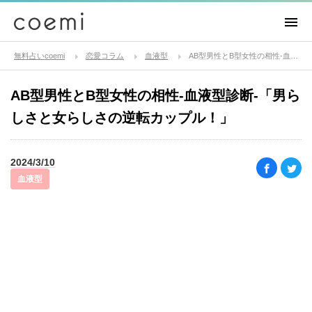
無料占いcoemi
恋愛コラム
血液型
AB型男性とB型女性の相性-血液型診断-「男らしさと女らしさの逆転カップル！」
AB型男性とB型女性の相性-血液型診断-「男ら
しさと女らしさの逆転カップル！」
2024/3/10
血液型