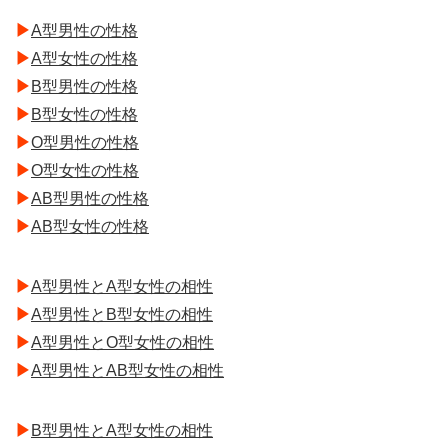
▶︎
A型男性の性格
▶︎
A型女性の性格
▶︎
B型男性の性格
▶︎
B型女性の性格
▶︎
O型男性の性格
▶︎
O型女性の性格
▶︎
AB型男性の性格
▶︎
AB型女性の性格
▶︎
A型男性とA型女性の相性
▶︎
A型男性とB型女性の相性
▶︎
A型男性とO型女性の相性
▶︎
A型男性とAB型女性の相性
▶︎
B型男性とA型女性の相性