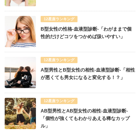
12星座ランキング
B型女性の性格-血液型診断-「わがままで個
性的だけどコツをつかめば扱いやすい」
12星座ランキング
A型男性とB型女性の相性-血液型診断-「相性
が悪くても男女になると変化する！？」
12星座ランキング
AB型男性とAB型女性の相性-血液型診断-
「個性が強くてもわかりあえる稀なカップ
ル」