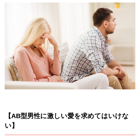
【AB型男性に激しい愛を求めてはいけな
い】