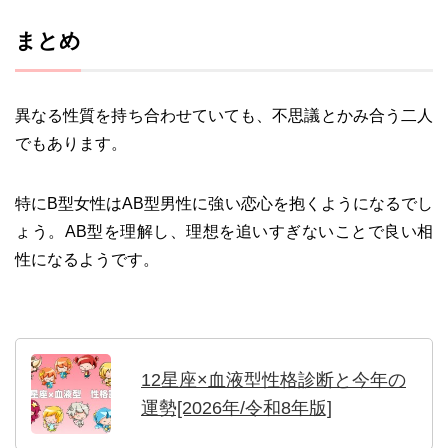
まとめ
異なる性質を持ち合わせていても、不思議とかみ合う二人
でもあります。
特にB型女性はAB型男性に強い恋心を抱くようになるでし
ょう。AB型を理解し、理想を追いすぎないことで良い相
性になるようです。
12星座×血液型性格診断と今年の
運勢[2026年/令和8年版]