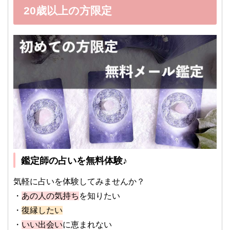
20歳以上の方限定
鑑定師の占いを無料体験♪
気軽に占いを体験してみませんか？
・
あの人の気持ち
を知りたい
・
復縁したい
・
いい出会い
に恵まれない