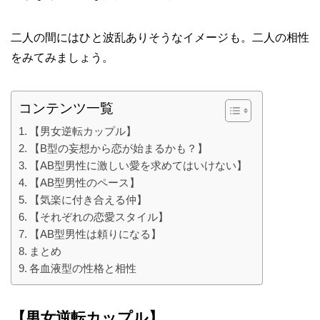
二人の間にはひと波乱ありそうなイメージも。二人の相性
をみてみましょう。
コンテンツ一覧
【男女逆転カップル】
【B型の妄想から恋が始まるかも？】
【AB型男性に激しい愛を求めてはいけない】
【AB型男性のペース】
【気楽に付き合える仲】
【それぞれの恋愛スタイル】
【AB型男性は頼りになる】
まとめ
各血液型の性格と相性
【男女逆転カップル】