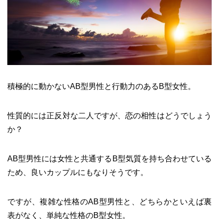
積極的に動かないAB型男性と行動力のあるB型女性。
性質的には正反対な二人ですが、恋の相性はどうでしょう
か？
AB型男性には女性と共通するB型気質を持ち合わせている
ため、良いカップルにもなりそうです。
ですが、複雑な性格のAB型男性と、どちらかといえば裏
表がなく、単純な性格のB型女性。