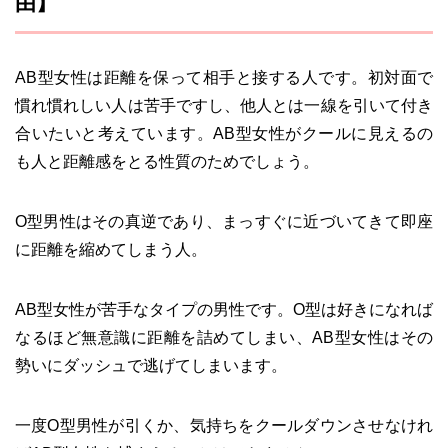
由】
AB型女性は距離を保って相手と接する人です。初対面で
慣れ慣れしい人は苦手ですし、他人とは一線を引いて付き
合いたいと考えています。AB型女性がクールに見えるの
も人と距離感をとる性質のためでしょう。
O型男性はその真逆であり、まっすぐに近づいてきて即座
に距離を縮めてしまう人。
AB型女性が苦手なタイプの男性です。O型は好きになれば
なるほど無意識に距離を詰めてしまい、AB型女性はその
勢いにダッシュで逃げてしまいます。
一度O型男性が引くか、気持ちをクールダウンさせなけれ