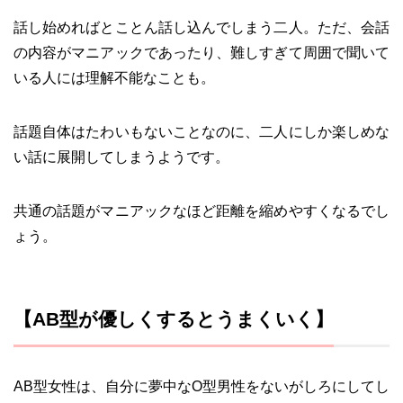
話し始めればとことん話し込んでしまう二人。ただ、会話
の内容がマニアックであったり、難しすぎて周囲で聞いて
いる人には理解不能なことも。
話題自体はたわいもないことなのに、二人にしか楽しめな
い話に展開してしまうようです。
共通の話題がマニアックなほど距離を縮めやすくなるでし
ょう。
【AB型が優しくするとうまくいく】
AB型女性は、自分に夢中なO型男性をないがしろにしてし