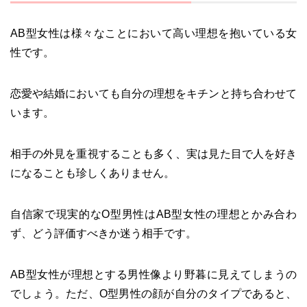
AB型女性は様々なことにおいて高い理想を抱いている女
性です。
恋愛や結婚においても自分の理想をキチンと持ち合わせて
います。
相手の外見を重視することも多く、実は見た目で人を好き
になることも珍しくありません。
自信家で現実的なO型男性はAB型女性の理想とかみ合わ
ず、どう評価すべきか迷う相手です。
AB型女性が理想とする男性像より野暮に見えてしまうの
でしょう。ただ、O型男性の顔が自分のタイプであると、