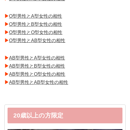
▶︎
O型男性とA型女性の相性
▶︎
O型男性とB型女性の相性
▶︎
O型男性とO型女性の相性
▶︎
O型男性とAB型女性の相性
▶︎
AB型男性とA型女性の相性
▶︎
AB型男性とB型女性の相性
▶︎
AB型男性とO型女性の相性
▶︎
AB型男性とAB型女性の相性
20歳以上の方限定