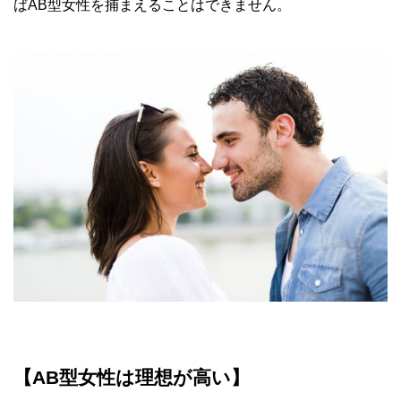
ばAB型女性を捕まえることはできません。
【AB型女性は理想が高い】