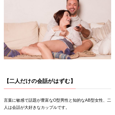
【二人だけの会話がはずむ】
言葉に敏感で話題が豊富なO型男性と知的なAB型女性、二
人は会話が大好きなカップルです。