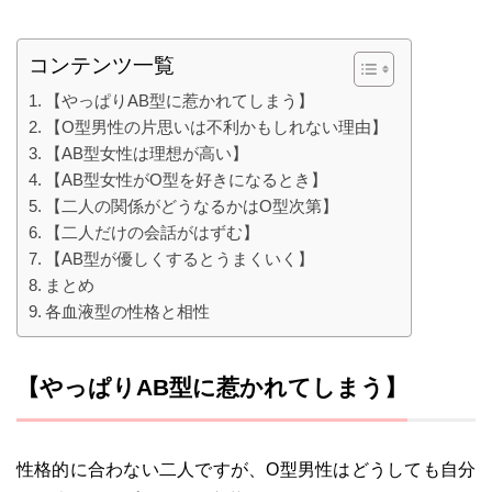
コンテンツ一覧
【やっぱりAB型に惹かれてしまう】
【O型男性の片思いは不利かもしれない理由】
【AB型女性は理想が高い】
【AB型女性がO型を好きになるとき】
【二人の関係がどうなるかはO型次第】
【二人だけの会話がはずむ】
【AB型が優しくするとうまくいく】
まとめ
各血液型の性格と相性
【やっぱりAB型に惹かれてしまう】
性格的に合わない二人ですが、O型男性はどうしても自分