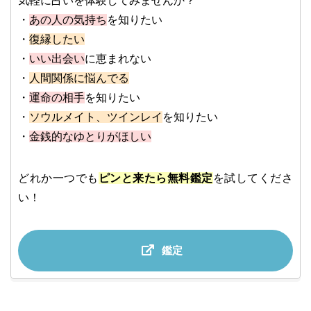
気軽に占いを体験してみませんか？
・
あの人の気持ち
を知りたい
・
復縁したい
・
いい出会い
に恵まれない
・
人間関係に悩んでる
・
運命の相手
を知りたい
・
ソウルメイト、ツインレイ
を知りたい
・
金銭的なゆとりがほしい
どれか一つでも
ピンと来たら無料鑑定
を試してくださ
い！
鑑定