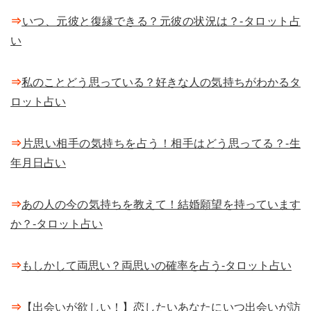
⇒
いつ、元彼と復縁できる？元彼の状況は？-タロット占
い
⇒
私のことどう思っている？好きな人の気持ちがわかるタ
ロット占い
⇒
片思い相手の気持ちを占う！相手はどう思ってる？-生
年月日占い
⇒
あの人の今の気持ちを教えて！結婚願望を持っています
か？-タロット占い
⇒
もしかして両思い？両思いの確率を占う-タロット占い
⇒
【出会いが欲しい！】恋したいあなたにいつ出会いが訪