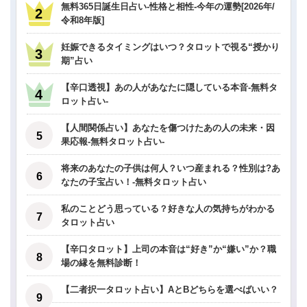
無料365日誕生日占い-性格と相性-今年の運勢[2026年/
令和8年版]
妊娠できるタイミングはいつ？タロットで視る“授かり
期”占い
【辛口透視】あの人があなたに隠している本音-無料タ
ロット占い-
【人間関係占い】あなたを傷つけたあの人の未来・因
果応報-無料タロット占い-
将来のあなたの子供は何人？いつ産まれる？性別は?あ
なたの子宝占い！-無料タロット占い
私のことどう思っている？好きな人の気持ちがわかる
タロット占い
【辛口タロット】上司の本音は“好き”か“嫌い”か？職
場の縁を無料診断！
【二者択一タロット占い】AとBどちらを選べばいい？