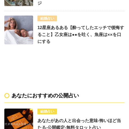
ジ
結婚占い
12星座あるある【酔ってしたエッチで後悔す
ること】乙女座は●●を吐く、魚座は××を口
にする
あなたにおすすめの公開占い
結婚占い
あなたがあの人と出会った意味-怖いほど当
たる-公開鑑定-無料タロット占い