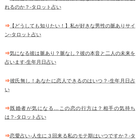
れるのか？-タロット占い
⇒
【どうしても知りたい！】私が好きな男性の脈ありサイ
ン-タロット占い
⇒
気になる彼は脈あり？脈なし？彼の本音と二人の未来を
占います-生年月日占い
⇒
彼氏無し！あなたに恋人できるのはいつ？-生年月日占
い
⇒
既婚者が気になる…この恋の行方は？相手の気持ち
は？-タロット占い
⇒
恋愛占い-人生に３回来る私のモテ期はいつですか？-タ