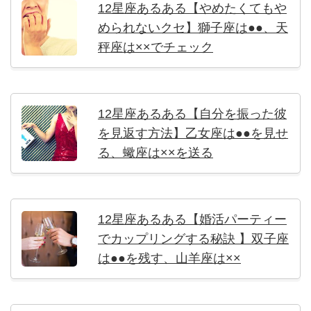
12星座あるある【やめたくてもや
められないクセ】獅子座は●●、天
秤座は××でチェック
12星座あるある【自分を振った彼
を見返す方法】乙女座は●●を見せ
る、蠍座は××を送る
12星座あるある【婚活パーティー
でカップリングする秘訣 】双子座
は●●を残す、山羊座は××