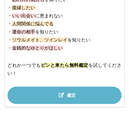
・
復縁したい
・
いい出会い
に恵まれない
・
人間関係に悩んでる
・
運命の相手
を知りたい
・
ソウルメイト、ツインレイ
を知りたい
・
金銭的なゆとりがほしい
どれか一つでも
ピンと来たら無料鑑定
を試してくださ
い！
鑑定