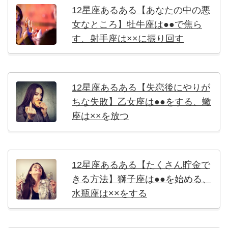
12星座あるある【あなたの中の悪
女なところ】牡牛座は●●で焦ら
す、射手座は××に振り回す
12星座あるある【失恋後にやりが
ちな失敗】乙女座は●●をする、蠍
座は××を放つ
12星座あるある【たくさん貯金で
きる方法】獅子座は●●を始める、
水瓶座は××をする