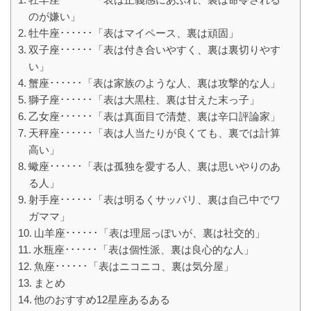
のが嫌い」
牡牛座･･････「表はマイペース、裏は頑固」
双子座･･････「表は付き合いやすく、裏は裏切りやす
い」
蟹座･･････「表は家族のような人、裏は攻撃的な人」
獅子座･･････「表は大黒柱、裏は甘えた末っ子」
乙女座･･････「表は真面目で清楚、裏は辛口評論家」
天秤座･･････「表は人当たりが良くても、裏では計算
高い」
蠍座･･････「表は孤独を愛する人、裏は思いやりのあ
る人」
射手座･･････「表は明るくサッパリ、裏は自己中でワ
ガママ」
山羊座･･････「表は理屈っぽいが、裏は社交的」
水瓶座･･････「表は個性派、裏は良心的な人」
魚座･･････「表はニコニコ、裏は気分屋」
まとめ
他のおすすめ12星座あるある