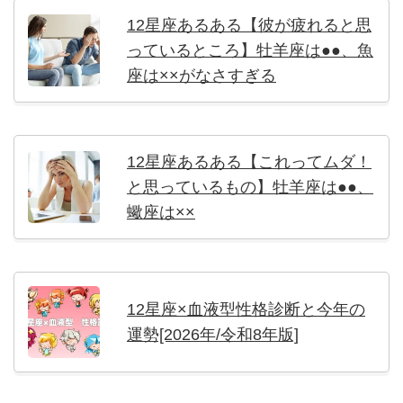
12星座あるある【彼が疲れると思
っているところ】牡羊座は●●、魚
座は××がなさすぎる
12星座あるある【これってムダ！
と思っているもの】牡羊座は●●、
蠍座は××
12星座×血液型性格診断と今年の
運勢[2026年/令和8年版]