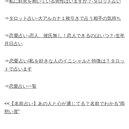
⇒
私に好意を抱いている男性はいますか？-タロット占い
⇒
タロット占い-大アルカナ１枚引きで占う相手の気持ち
⇒
恋愛占い-恋人、彼氏無し！恋人できるのはいつ？-生年
月日占い
⇒
恋愛占い|私を好きな人のイニシャルと特徴は？タロッ
トで占います
⇒
恋愛占い一覧
<<
【名前占い】あの人と心が通じてる？名前でわかる“両
想い度”