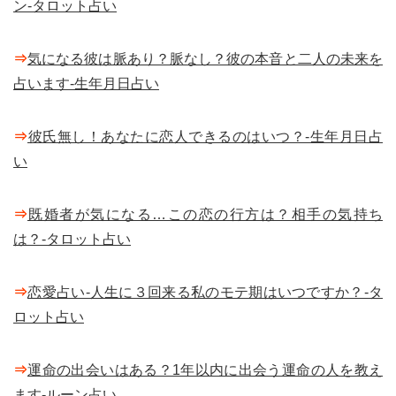
ン-タロット占い
⇒
気になる彼は脈あり？脈なし？彼の本音と二人の未来を
占います-生年月日占い
⇒
彼氏無し！あなたに恋人できるのはいつ？-生年月日占
い
⇒
既婚者が気になる…この恋の行方は？相手の気持ち
は？-タロット占い
⇒
恋愛占い-人生に３回来る私のモテ期はいつですか？-タ
ロット占い
⇒
運命の出会いはある？1年以内に出会う運命の人を教え
ます-ルーン占い