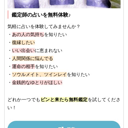
鑑定師の占いを無料体験♪
気軽に占いを体験してみませんか？
・
あの人の気持ち
を知りたい
・
復縁したい
・
いい出会い
に恵まれない
・
人間関係に悩んでる
・
運命の相手
を知りたい
・
ソウルメイト、ツインレイ
を知りたい
・
金銭的なゆとりがほしい
どれか一つでも
ピンと来たら無料鑑定
を試してくださ
い！