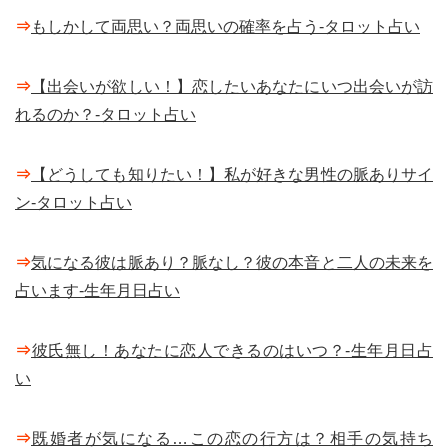
⇒
もしかして両思い？両思いの確率を占う-タロット占い
⇒
【出会いが欲しい！】恋したいあなたにいつ出会いが訪
れるのか？-タロット占い
⇒
【どうしても知りたい！】私が好きな男性の脈ありサイ
ン-タロット占い
⇒
気になる彼は脈あり？脈なし？彼の本音と二人の未来を
占います-生年月日占い
⇒
彼氏無し！あなたに恋人できるのはいつ？-生年月日占
い
⇒
既婚者が気になる…この恋の行方は？相手の気持ち