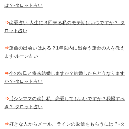
は？-タロット占い
⇒
恋愛占い-人生に３回来る私のモテ期はいつですか？-タ
ロット占い
⇒
運命の出会いはある？1年以内に出会う運命の人を教え
ます-ルーン占い
⇒
今の彼氏と将来結婚しますか？結婚したらどうなります
か？-タロット占い
⇒
【シンママの恋】私、恋愛してもいいですか？我慢すべ
き？-タロット占い
⇒
好きな人からメール、ラインの返信をもらうには？-タ