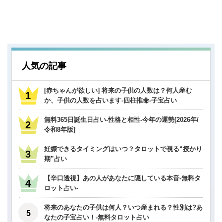
人気の記事
[赤ちゃんが欲しい] 将来の子供の人数は？何人産む
か、子供の人数を占います-四柱推命-子宝占い
無料365日誕生日占い-性格と相性-今年の運勢[2026年/
令和8年版]
妊娠できるタイミングはいつ？タロットで視る“授かり
期”占い
【辛口透視】あの人があなたに隠している本音-無料タ
ロット占い-
将来のあなたの子供は何人？いつ産まれる？性別は?あ
なたの子宝占い！-無料タロット占い