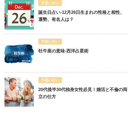
片思い占い
誕生日占い-12月26日生まれの性格と相性、
運勢、有名人は？
片思い占い
牡牛座の意味-西洋占星術
片思い占い
20代後半30代独身女性必見！婚活と不倫の両
立の仕方