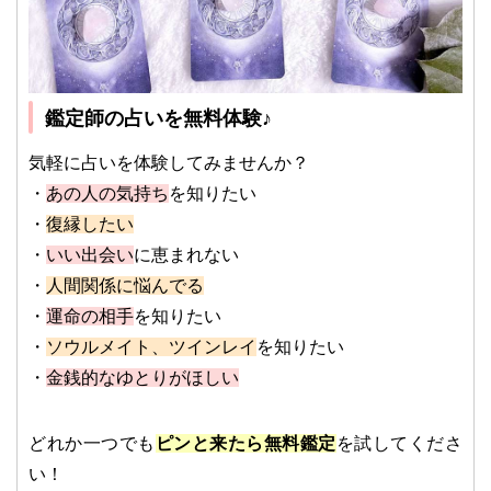
鑑定師の占いを無料体験♪
気軽に占いを体験してみませんか？
・
あの人の気持ち
を知りたい
・
復縁したい
・
いい出会い
に恵まれない
・
人間関係に悩んでる
・
運命の相手
を知りたい
・
ソウルメイト、ツインレイ
を知りたい
・
金銭的なゆとりがほしい
どれか一つでも
ピンと来たら無料鑑定
を試してくださ
い！