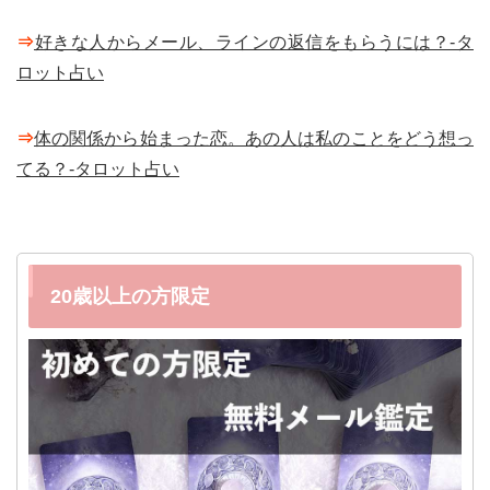
⇒
好きな人からメール、ラインの返信をもらうには？-タ
ロット占い
⇒
体の関係から始まった恋。あの人は私のことをどう想っ
てる？-タロット占い
20歳以上の方限定