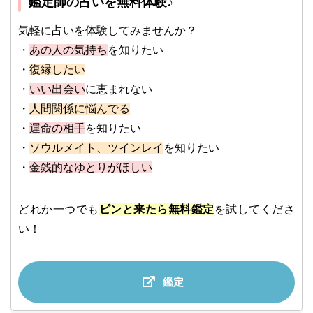
鑑定師の占いを無料体験♪
気軽に占いを体験してみませんか？
・
あの人の気持ち
を知りたい
・
復縁したい
・
いい出会い
に恵まれない
・
人間関係に悩んでる
・
運命の相手
を知りたい
・
ソウルメイト、ツインレイ
を知りたい
・
金銭的なゆとりがほしい
どれか一つでも
ピンと来たら無料鑑定
を試してくださ
い！
鑑定