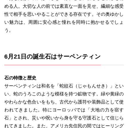
める人。大切な人の前では素直な一面を見せ、繊細な感受
性で相手を思いやることができる存在です。その奥ゆかし
い魅力は、周囲に安心感と憧れを同時に抱かせるでしょ
う。
6月21日の誕生石はサーペンティン
石の特徴と歴史
サーペンティンは和名を「蛇紋石（じゃもんせき）」とい
い、蛇のうろこのような模様を持つ鉱物です。緑や黄緑の
やわらかな色合いをもち、古代から護符や装飾品として使
われてきました。特にヨーロッパでは「大地の力を宿す
石」とされ、災いや呪いから身を守る守護石として信じら
れてきました。また、アメリカ先住民の間ではヒーリング