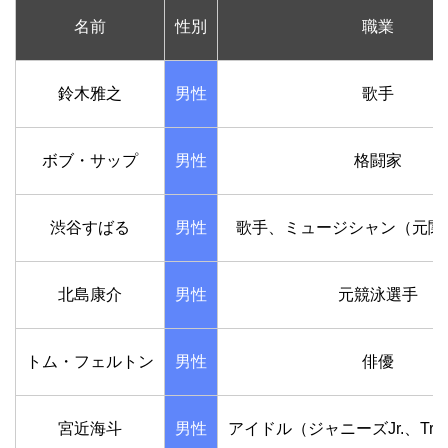
名前
性別
職業
鈴木雅之
男性
歌手
ボブ・サップ
男性
格闘家
渋谷すばる
男性
歌手、ミュージシャン（元関
北島康介
男性
元競泳選手
トム・フェルトン
男性
俳優
宮近海斗
男性
アイドル（ジャニーズJr.、Travi