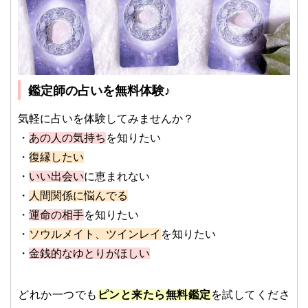
鑑定師の占いを無料体験♪
気軽に占いを体験してみませんか？
・
あの人の気持ち
を知りたい
・
復縁したい
・
いい出会い
に恵まれない
・
人間関係に悩んでる
・
運命の相手
を知りたい
・
ソウルメイト、ツインレイ
を知りたい
・
金銭的なゆとりがほしい
どれか一つでも
ピンと来たら無料鑑定
を試してくださ