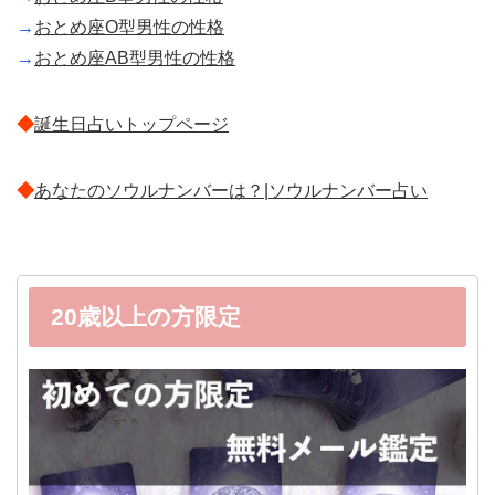
→
おとめ座O型男性の性格
→
おとめ座AB型男性の性格
◆
誕生日占いトップページ
◆
あなたのソウルナンバーは？|ソウルナンバー占い
20歳以上の方限定