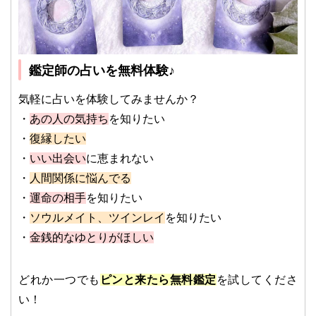
鑑定師の占いを無料体験♪
気軽に占いを体験してみませんか？
・
あの人の気持ち
を知りたい
・
復縁したい
・
いい出会い
に恵まれない
・
人間関係に悩んでる
・
運命の相手
を知りたい
・
ソウルメイト、ツインレイ
を知りたい
・
金銭的なゆとりがほしい
どれか一つでも
ピンと来たら無料鑑定
を試してくださ
い！