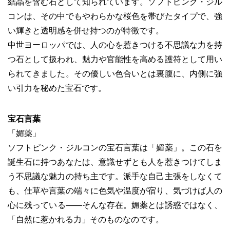
結晶を含む石として知られています。ソフトピンク・ジル
コンは、その中でもやわらかな桜色を帯びたタイプで、強
い輝きと透明感を併せ持つのが特徴です。
中世ヨーロッパでは、人の心を惹きつける不思議な力を持
つ石として扱われ、魅力や官能性を高める護符として用い
られてきました。その優しい色合いとは裏腹に、内側に強
い引力を秘めた宝石です。
宝石言葉
「媚薬」
ソフトピンク・ジルコンの宝石言葉は「媚薬」。この石を
誕生石に持つあなたは、意識せずとも人を惹きつけてしま
う不思議な魅力の持ち主です。派手な自己主張をしなくて
も、仕草や言葉の端々に色気や温度が宿り、気づけば人の
心に残っている――そんな存在。媚薬とは誘惑ではなく、
「自然に惹かれる力」そのものなのです。