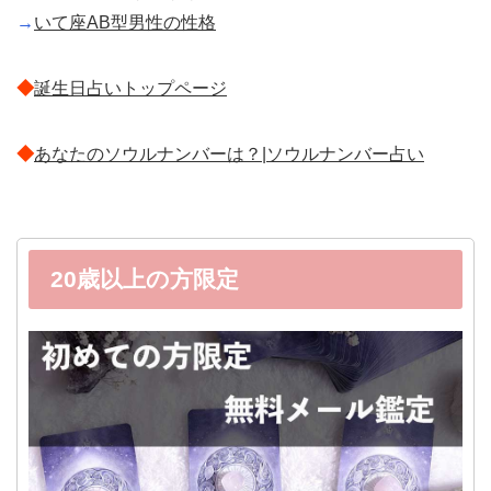
→
いて座AB型男性の性格
◆
誕生日占いトップページ
◆
あなたのソウルナンバーは？|ソウルナンバー占い
20歳以上の方限定