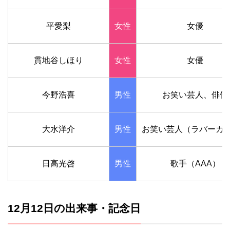
平愛梨
女性
女優
貫地谷しほり
女性
女優
今野浩喜
男性
お笑い芸人、俳優
大水洋介
男性
お笑い芸人（ラバーガ
日高光啓
男性
歌手（AAA）
12月12日の出来事・記念日