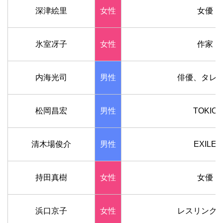
深津絵里
女性
女優
氷室冴子
女性
作家
内海光司
男性
俳優、タレ
松岡昌宏
男性
TOKIO
清木場俊介
男性
EXILE
持田真樹
女性
女優
浜口京子
女性
レスリング