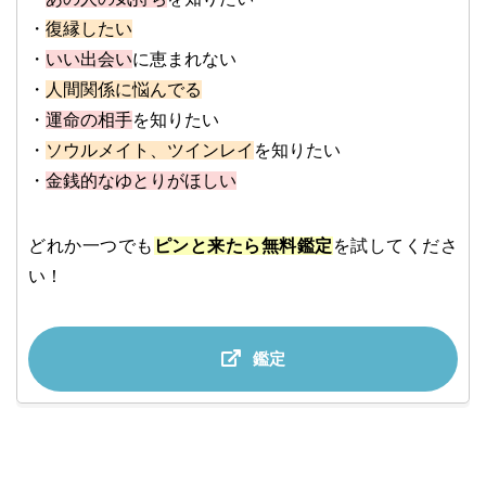
・
復縁したい
・
いい出会い
に恵まれない
・
人間関係に悩んでる
・
運命の相手
を知りたい
・
ソウルメイト、ツインレイ
を知りたい
・
金銭的なゆとりがほしい
どれか一つでも
ピンと来たら無料鑑定
を試してくださ
い！
鑑定