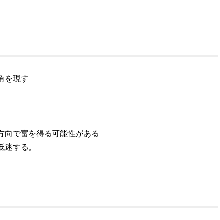
角を現す
方向で富を得る可能性がある
低迷する。