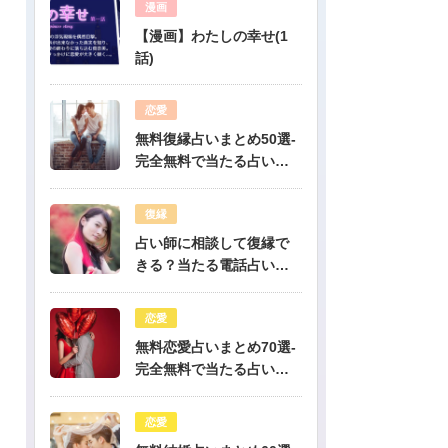
漫画
【漫画】わたしの幸せ(1
話)
恋愛
無料復縁占いまとめ50選-
完全無料で当たる占いだ
けを公開！
復縁
占い師に相談して復縁で
きる？当たる電話占い先
生は誰？
恋愛
無料恋愛占いまとめ70選-
完全無料で当たる占いだ
けを公開！
恋愛