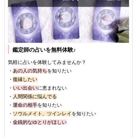
鑑定師の占いを無料体験♪
気軽に占いを体験してみませんか？
・
あの人の気持ち
を知りたい
・
復縁したい
・
いい出会い
に恵まれない
・
人間関係に悩んでる
・
運命の相手
を知りたい
・
ソウルメイト、ツインレイ
を知りたい
・
金銭的なゆとりがほしい