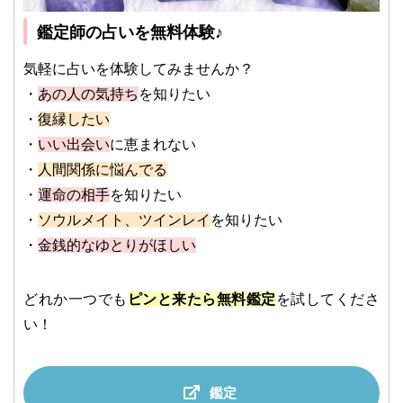
鑑定師の占いを無料体験♪
気軽に占いを体験してみませんか？
・
あの人の気持ち
を知りたい
・
復縁したい
・
いい出会い
に恵まれない
・
人間関係に悩んでる
・
運命の相手
を知りたい
・
ソウルメイト、ツインレイ
を知りたい
・
金銭的なゆとりがほしい
どれか一つでも
ピンと来たら無料鑑定
を試してくださ
い！
鑑定