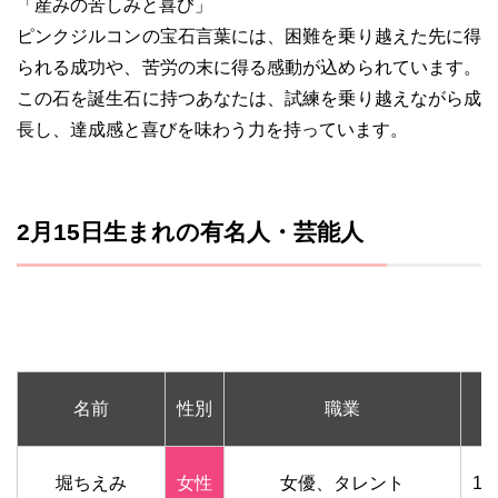
「産みの苦しみと喜び」
ピンクジルコンの宝石言葉には、困難を乗り越えた先に得
られる成功や、苦労の末に得る感動が込められています。
この石を誕生石に持つあなたは、試練を乗り越えながら成
長し、達成感と喜びを味わう力を持っています。
2月15日生まれの有名人・芸能人
名前
性別
職業
堀ちえみ
女性
女優、タレント
19