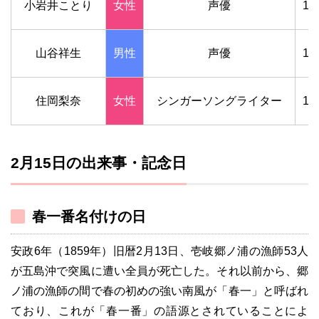
小岩井ことり
女性
声優
19
山谷祥生
男性
声優
19
住岡梨奈
女性
シンガーソングライター
19
2月15日の出来事・記念日
春一番名付けの日
安政6年（1859年）旧暦2月13日、壱岐郷ノ浦の漁師53人
が五島沖で突風に遭い全員が死亡した。それ以前から、郷
ノ浦の漁師の間で春の初めの強い南風が「春一」と呼ばれ
ており、これが「春一番」の語源とされていることによ