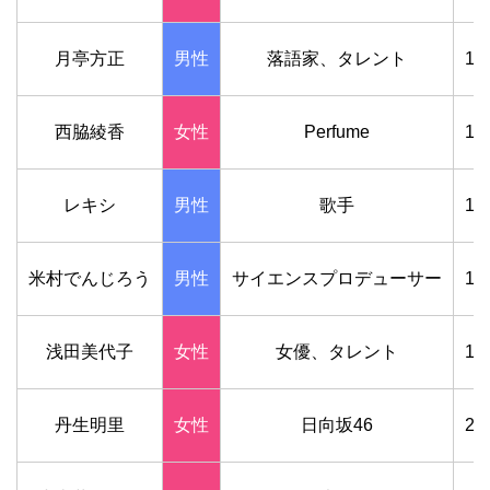
月亭方正
男性
落語家、タレント
19
西脇綾香
女性
Perfume
19
レキシ
男性
歌手
19
米村でんじろう
男性
サイエンスプロデューサー
19
浅田美代子
女性
女優、タレント
19
丹生明里
女性
日向坂46
20