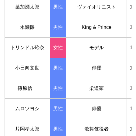
葉加瀬太郎
男性
ヴァイオリニスト
1
永瀬廉
男性
King & Prince
1
トリンドル玲奈
女性
モデル
1
小日向文世
男性
俳優
1
篠原信一
男性
柔道家
1
ムロツヨシ
男性
俳優
1
片岡孝太郎
男性
歌舞伎役者
1