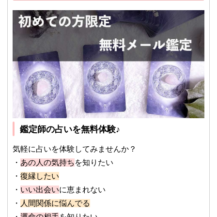
鑑定師の占いを無料体験♪
気軽に占いを体験してみませんか？
・
あの人の気持ち
を知りたい
・
復縁したい
・
いい出会い
に恵まれない
・
人間関係に悩んでる
・
運命の相手
を知りたい