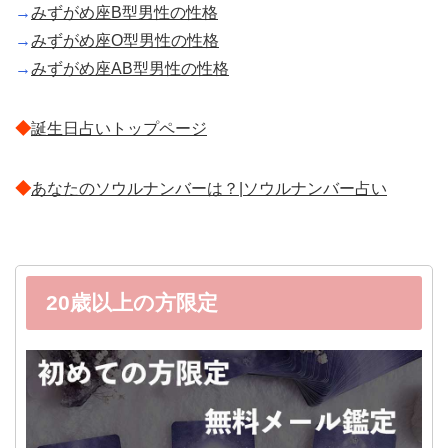
→
みずがめ座B型男性の性格
→
みずがめ座O型男性の性格
→
みずがめ座AB型男性の性格
◆
誕生日占いトップページ
◆
あなたのソウルナンバーは？|ソウルナンバー占い
20歳以上の方限定