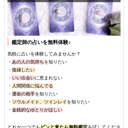
鑑定師の占いを無料体験♪
気軽に占いを体験してみませんか？
・
あの人の気持ち
を知りたい
・
復縁したい
・
いい出会い
に恵まれない
・
人間関係に悩んでる
・
運命の相手
を知りたい
・
ソウルメイト、ツインレイ
を知りたい
・
金銭的なゆとりがほしい
どれか一つでも
ピンと来たら無料鑑定
を試してくださ