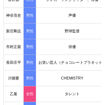
神谷浩史
男性
声優
新庄剛志
男性
野球監督
市村正親
男性
俳優
長田庄平
男性
お笑い芸人（チョコレートプラネット
川畑要
男性
CHEMISTRY
乙葉
女性
タレント